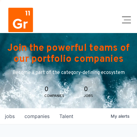
Join the powerful teams of
our portfolio companies
Become a part of the category-defining ecosystem
0
0
COMPANIES
JOBS
jobs
companies
Talent
My
alerts