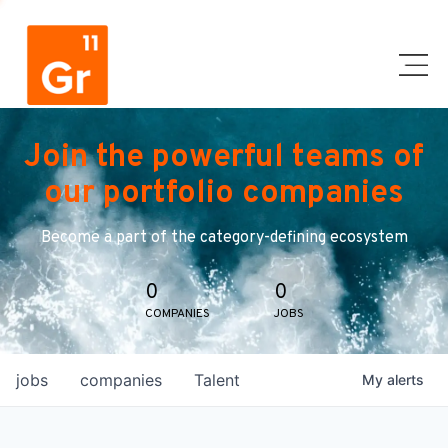
Join the powerful teams of
our portfolio companies
Become a part of the category-defining ecosystem
0
0
COMPANIES
JOBS
jobs
companies
Talent
My
alerts