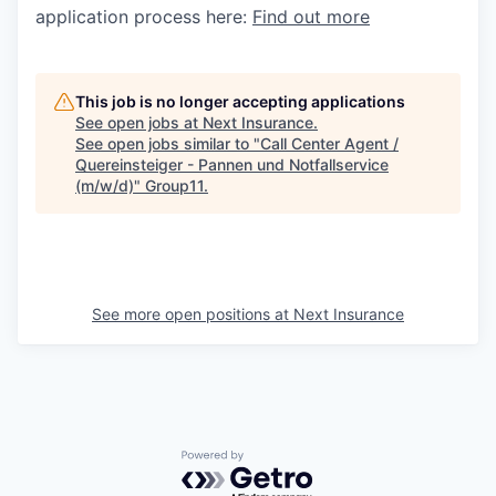
application process here:
Find out more
This job is no longer accepting applications
See open jobs at
Next Insurance
.
See open jobs similar to "
Call Center Agent /
Quereinsteiger - Pannen und Notfallservice
(m/w/d)
"
Group11
.
See more open positions at
Next Insurance
Powered by Getro.com