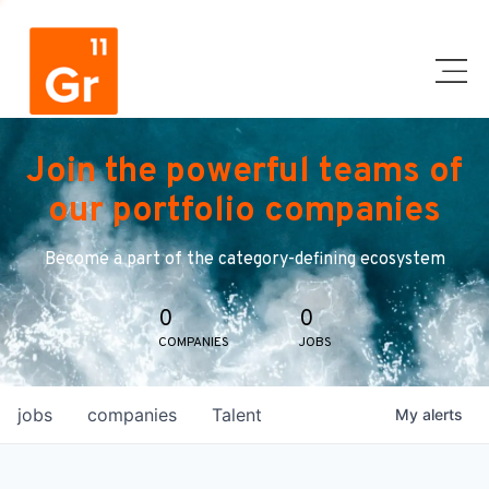
Join the powerful teams of
our portfolio companies
Become a part of the category-defining ecosystem
0
0
COMPANIES
JOBS
jobs
companies
Talent
My
alerts