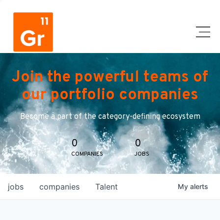
Join the powerful teams of
our portfolio companies
Become a part of the category-defining ecosystem
0
0
COMPANIES
JOBS
jobs
companies
Talent
My
alerts