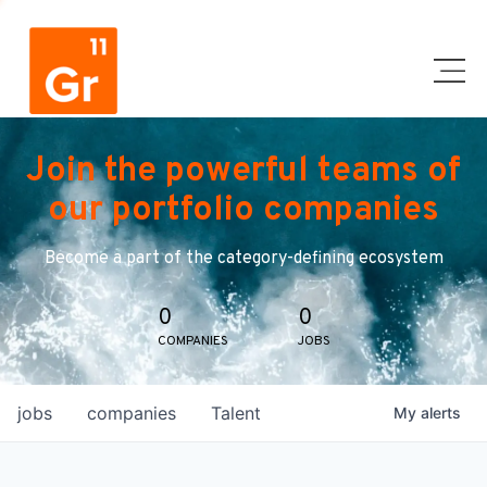
Join the powerful teams of
our portfolio companies
Become a part of the category-defining ecosystem
0
0
COMPANIES
JOBS
jobs
companies
Talent
My
alerts