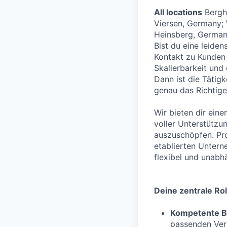
All locations
Bergh
Viersen, Germany; 
Heinsberg, Germany
Bist du eine leide
Kontakt zu Kunden s
Skalierbarkeit und
Dann ist die Tätig
genau das Richtige 
Wir bieten dir eine
voller Unterstützu
auszuschöpfen. Pro
etablierten Untern
flexibel und unabh
Deine zentrale Rol
Kompetente B
passenden Vers