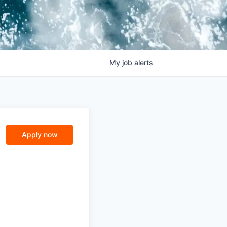
My
job
alerts
Apply now