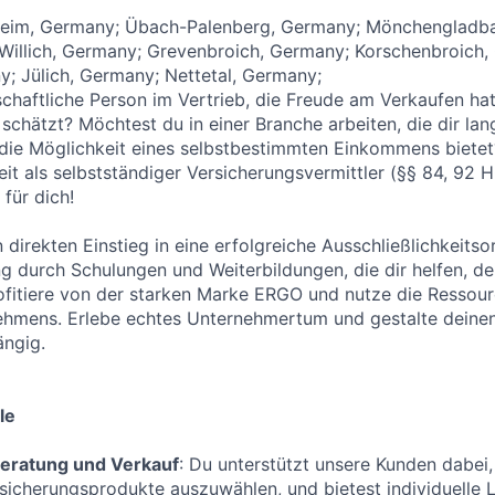
eim, Germany; Übach-Palenberg, Germany; Mönchengladb
Willich, Germany; Grevenbroich, Germany; Korschenbroich,
; Jülich, Germany; Nettetal, Germany;
nschaftliche Person im Vertrieb, die Freude am Verkaufen ha
chätzt? Möchtest du in einer Branche arbeiten, die dir langf
 die Möglichkeit eines selbstbestimmten Einkommens bietet
keit als selbstständiger Versicherungsvermittler (§§ 84, 92
für dich!
n direkten Einstieg in eine erfolgreiche Ausschließlichkeitso
ng durch Schulungen und Weiterbildungen, die dir helfen, de
fitiere von der starken Marke ERGO und nutze die Ressour
ehmens. Erlebe echtes Unternehmertum und gestalte deinen
ängig.
le
eratung und Verkauf
: Du unterstützt unsere Kunden dabei, 
icherungsprodukte auszuwählen, und bietest individuelle 