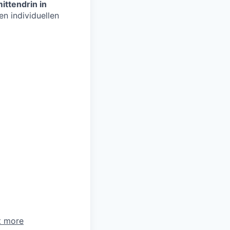
ittendrin in
n individuellen
t more