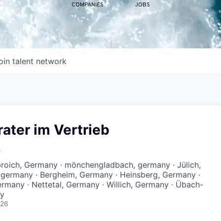
COMPANIES
JOBS
oin talent network
ater im Vertrieb
e
roich, Germany · mönchengladbach, germany · Jülich,
 germany · Bergheim, Germany · Heinsberg, Germany ·
rmany · Nettetal, Germany · Willich, Germany · Übach-
ny
026