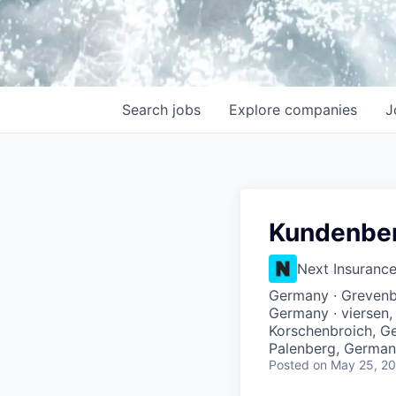
Search
jobs
Explore
companies
J
Kundenber
Next Insuranc
Germany · Grevenb
Germany · viersen,
Korschenbroich, Ge
Palenberg, Germa
Posted
on May 25, 2