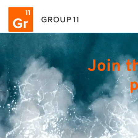
Join t
p