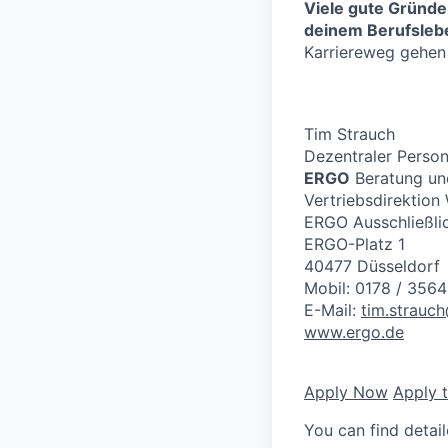
Viele gute Gründe
deinem Berufslebe
Karriereweg gehen
Tim Strauch
Dezentraler Person
ERGO
Beratung un
Vertriebsdirektion
ERGO Ausschließlic
ERGO-Platz 1
40477 Düsseldorf
Mobil: 0178 / 356
E-Mail:
tim.strauc
www.ergo.de
Apply Now
Apply 
You can find detai