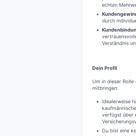
echten Mehrwer
Kundengewin
durch individue
Kundenbindu
vertrauensvol
Verständnis un
Dein Profil
Um in dieser Rolle 
mitbringen:
Idealerweise h
kaufmännischen
verfügst über 
Versicherungs
Du bist eine k