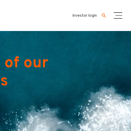
Investor login
 of our
es