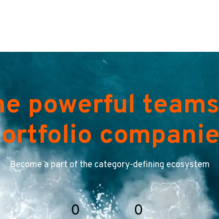
he powerful teams
ortfolio compani
Become a part of the category-defining ecosystem
0
0