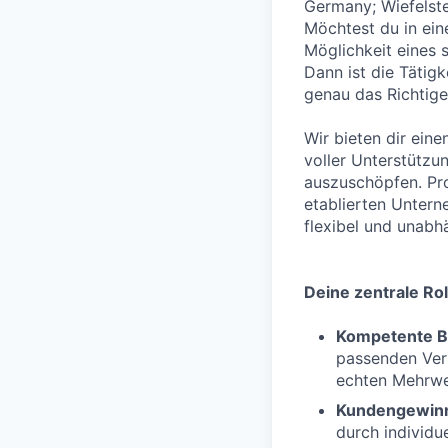
Germany; Wiefelst
Möchtest du in eine
Möglichkeit eines
Dann ist die Tätig
genau das Richtige 
Wir bieten dir eine
voller Unterstützu
auszuschöpfen. Pro
etablierten Untern
flexibel und unabh
Deine zentrale Rol
Kompetente B
passenden Vers
echten Mehrwer
Kundengewin
durch individue