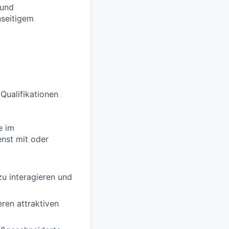
 und
nseitigem
 Qualifikationen
e im
enst mit oder
zu interagieren und
ren attraktiven