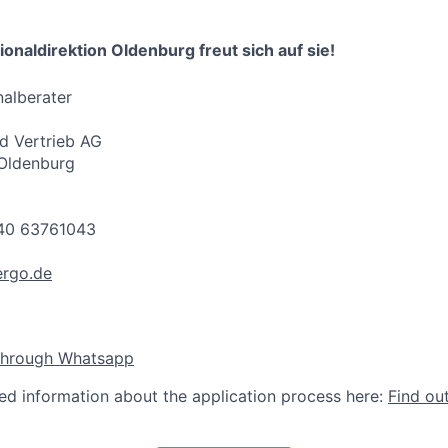
naldirektion Oldenburg freut sich auf sie!
nalberater
d Vertrieb AG
 Oldenburg
 40 63761043
rgo.de
through Whatsapp
led information about the application process here:
Find ou