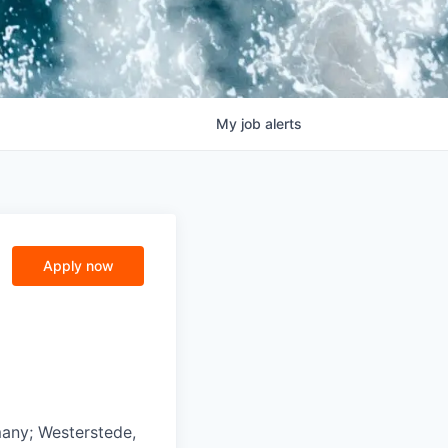
My
job
alerts
Apply now
any; Westerstede,