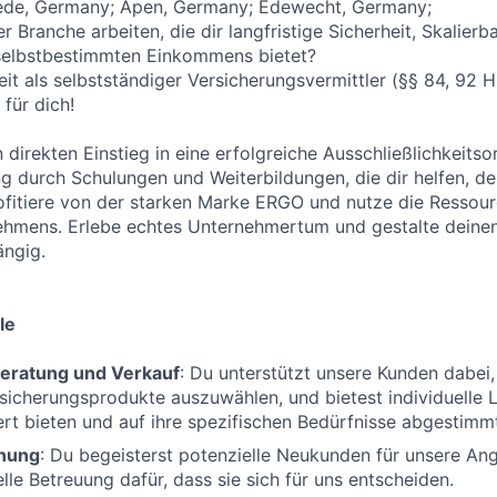
ede, Germany; Apen, Germany; Edewecht, Germany;
r Branche arbeiten, die dir langfristige Sicherheit, Skalierb
 selbstbestimmten Einkommens bietet?
keit als selbstständiger Versicherungsvermittler (§§ 84, 92
für dich!
n direkten Einstieg in eine erfolgreiche Ausschließlichkeitso
ng durch Schulungen und Weiterbildungen, die dir helfen, de
fitiere von der starken Marke ERGO und nutze die Ressour
ehmens. Erlebe echtes Unternehmertum und gestalte deinen
ängig.
le
eratung und Verkauf
: Du unterstützt unsere Kunden dabei, 
icherungsprodukte auszuwählen, und bietest individuelle 
t bieten und auf ihre spezifischen Bedürfnisse abgestimmt
nung
: Du begeisterst potenzielle Neukunden für unsere An
lle Betreuung dafür, dass sie sich für uns entscheiden.