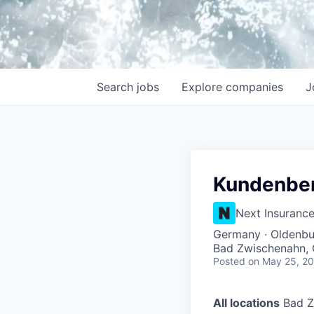
Search
jobs
Explore
companies
J
Kundenber
Next Insuranc
Germany · Oldenbu
Bad Zwischenahn, 
Posted
on May 25, 2
All locations
Bad Z