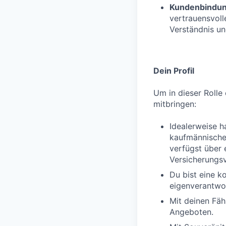
Kundenbindu
vertrauensvol
Verständnis un
Dein Profil
Um in dieser Rolle 
mitbringen:
Idealerweise h
kaufmännischen
verfügst über 
Versicherungs
Du bist eine k
eigenverantwor
Mit deinen Fäh
Angeboten.