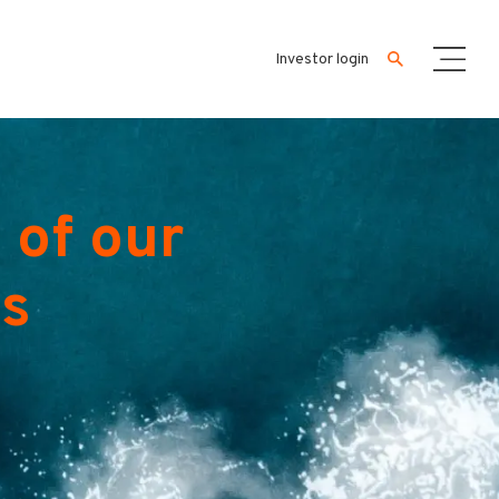
Investor login
 of our
es