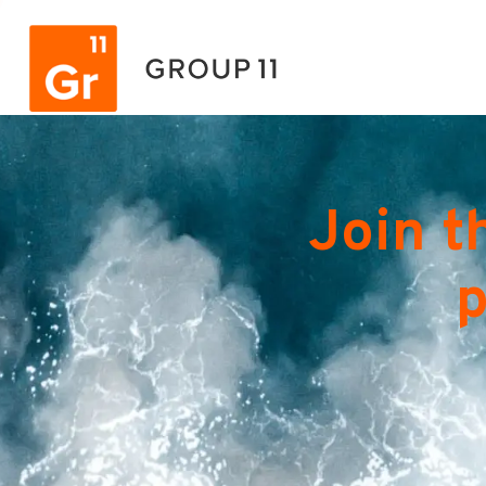
Join t
p