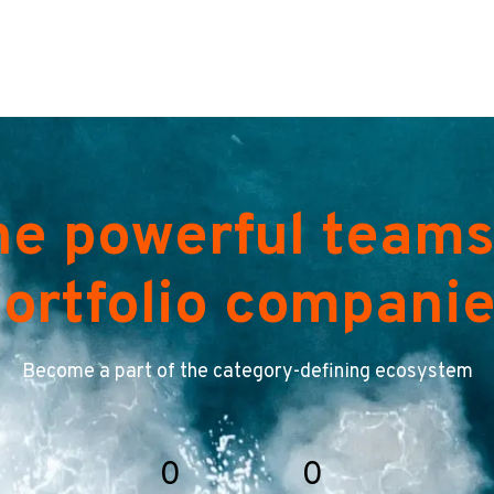
he powerful teams
ortfolio compani
Become a part of the category-defining ecosystem
0
0