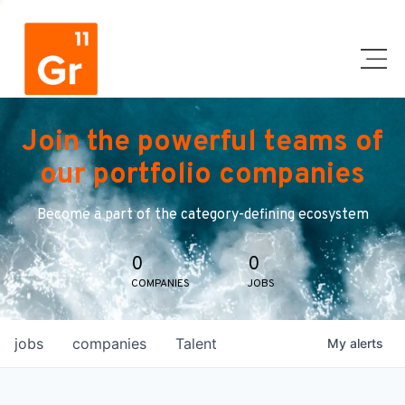
Join the powerful teams of
our portfolio companies
Become a part of the category-defining ecosystem
0
0
COMPANIES
JOBS
jobs
companies
Talent
My
alerts