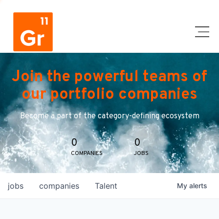
Join the powerful teams of
our portfolio companies
Become a part of the category-defining ecosystem
0
0
COMPANIES
JOBS
jobs
companies
Talent
My
alerts