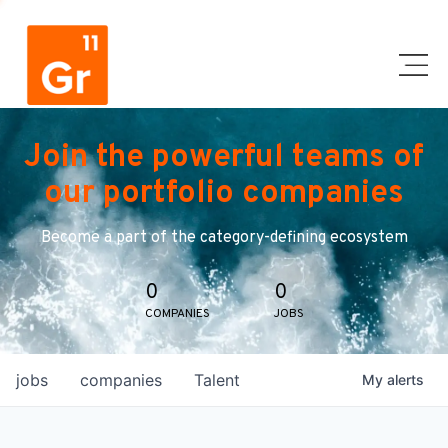
Join the powerful teams of
our portfolio companies
Become a part of the category-defining ecosystem
0
0
COMPANIES
JOBS
jobs
companies
Talent
My
alerts