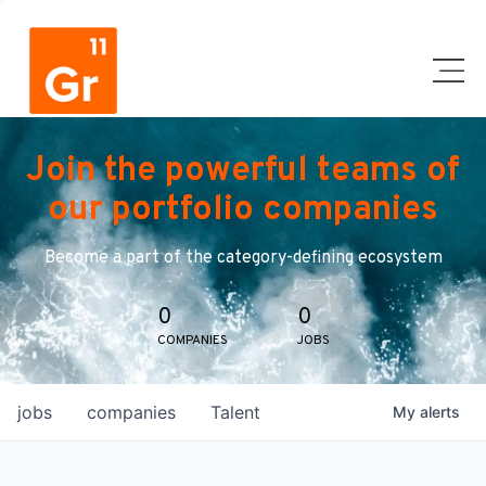
Join the powerful teams of
our portfolio companies
Become a part of the category-defining ecosystem
0
0
COMPANIES
JOBS
jobs
companies
Talent
My
alerts