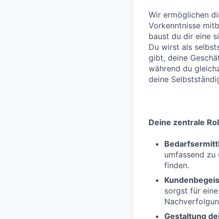
Wir ermöglichen di
Vorkenntnisse mitb
baust du dir eine s
Du wirst als selbst
gibt, deine Geschäf
während du gleichze
deine Selbstständi
Deine zentrale Rol
Bedarfsermitt
umfassend zu 
finden.
Kundenbegeis
sorgst für ein
Nachverfolgun
Gestaltung dei