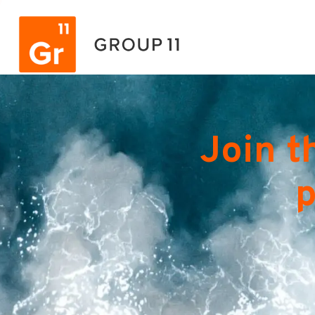
Join t
p