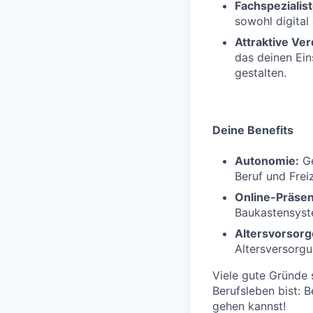
Fachspezialis
sowohl digital 
Attraktive Ve
das deinen Eins
gestalten.
Deine Benefits
Autonomie:
Ge
Beruf und Freiz
Online-Präsen
Baukastensyste
Altersvorsorg
Altersversorg
Viele gute Gründe 
Berufsleben bist: 
gehen kannst!