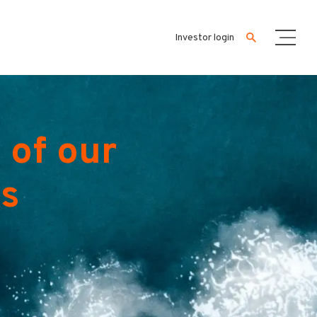
Investor login
 of our
es