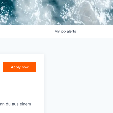
My
job
alerts
Apply now
enn du aus einem