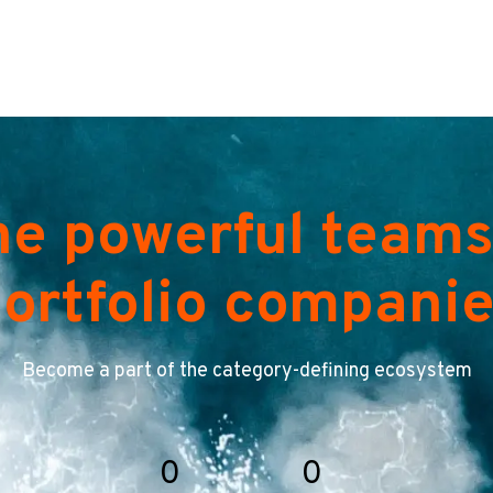
he powerful teams
ortfolio compani
Become a part of the category-defining ecosystem
0
0