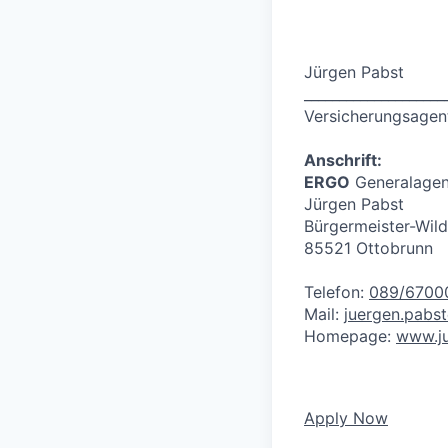
Jürgen Pabst
____________________
Versicherungsagen
Anschrift:
ERGO
Generalagen
Jürgen Pabst
Bürgermeister-Wild
85521 Ottobrunn
Telefon:
089/6700
Mail:
juergen.pabs
Homepage:
www.ju
Apply Now