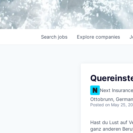
Search
jobs
Explore
companies
J
Quereinste
Next Insuranc
Ottobrunn, Germa
Posted
on May 25, 2
Hast du Lust auf V
ganz anderen Beruf