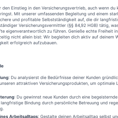
r den Einstieg in den Versicherungsvertrieb, auch wenn du 
ringst. Mit unserer umfassenden Begleitung und einem star
ichere und profitable Selbstständigkeit auf, die dir langfrist
ständiger Versicherungsvermittler (§§ 84,92 HGB) tätig, was 
te eigenverantwortlich zu führen. Genieße echte Freiheit in 
itig nicht allein bist: Wir begleiten dich aktiv auf deinem 
gkeit erfolgreich aufzubauen.
le
lung
: Du analysierst die Bedürfnisse deiner Kunden gründlic
unseren attraktiven Versicherungsprodukten, um optimale 
terung
: Du gewinnst neue Kunden durch eine begeisternd
e langfristige Bindung durch persönliche Betreuung und reg
g.
nes Arbeitsalltags
: Gestalte deinen Arbeitsalltag selbst un