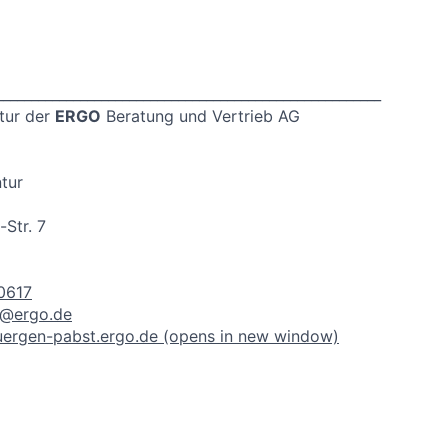
_______________________________________________________
tur der
ERGO
Beratung und Vertrieb AG
tur
-Str. 7
0617
t@ergo.de
ergen-pabst.ergo.de
(opens in new window)