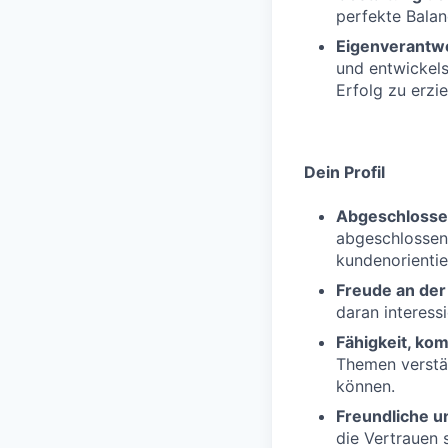
perfekte Balan
Eigenverantw
und entwickel
Erfolg zu erzie
Dein Profil
Abgeschlosse
abgeschlossene
kundenorientie
Freude an de
daran interessi
Fähigkeit, ko
Themen verstän
können.
Freundliche u
die Vertrauen 