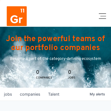
Join the powerful teams of
our portfolio companies
Become a part of the category-defining ecosystem
0
0
COMPANIES
JOBS
jobs
companies
Talent
My
alerts