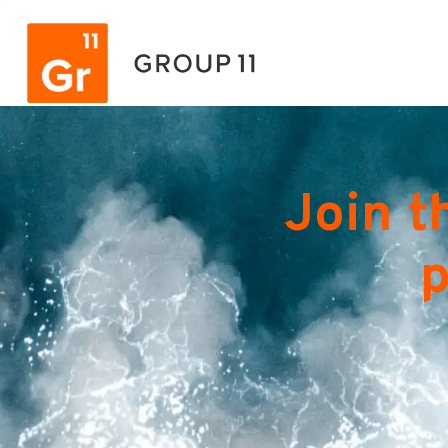
Join t
p