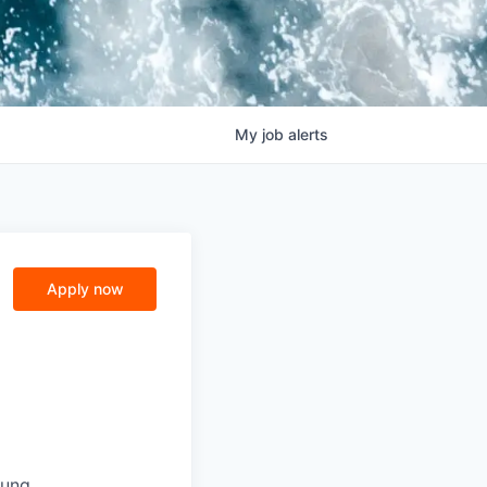
My
job
alerts
Apply now
lung