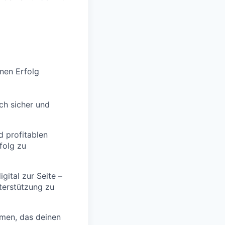
inen Erfolg
ch sicher und
d profitablen
folg zu
gital zur Seite –
terstützung zu
men, das deinen