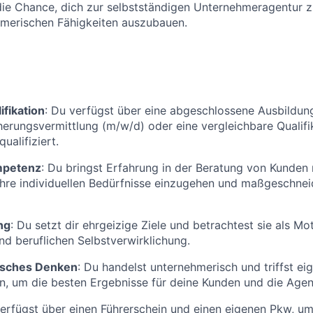
 die Chance, dich zur selbstständigen Unternehmeragentur 
hmerischen Fähigkeiten auszubauen.
ifikation
: Du verfügst über eine abgeschlossene Ausbildun
cherungsvermittlung (m/w/d) oder eine vergleichbare Qualifik
ualifiziert.
mpetenz
: Du bringst Erfahrung in der Beratung von Kunden 
 ihre individuellen Bedürfnisse einzugehen und maßgeschne
ng
: Du setzt dir ehrgeizige Ziele und betrachtest sie als Mo
nd beruflichen Selbstverwirklichung.
sches Denken
: Du handelst unternehmerisch und triffst ei
, um die besten Ergebnisse für deine Kunden und die Agent
verfügst über einen Führerschein und einen eigenen Pkw, u