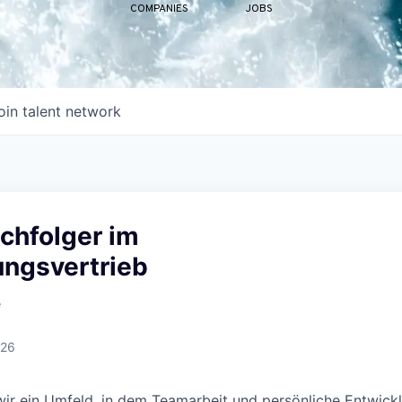
COMPANIES
JOBS
oin talent network
chfolger im
ungsvertrieb
e
026
ir ein Umfeld, in dem Teamarbeit und persönliche Entwick