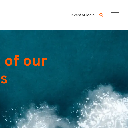
Investor login
 of our
es