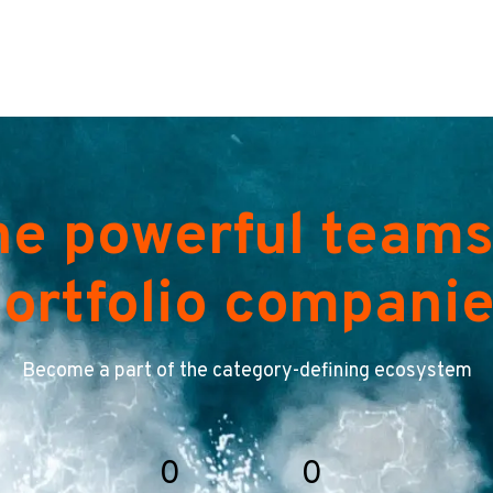
he powerful teams
ortfolio compani
Become a part of the category-defining ecosystem
0
0