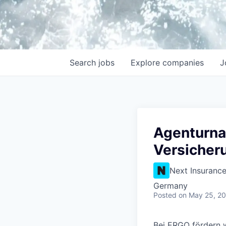
Search
jobs
Explore
companies
J
Agenturna
Versicher
Next Insuranc
Germany
Posted
on May 25, 2
Bei ERGO fördern w