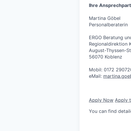
Ihre Ansprechpart
Martina Göbel
Personalberaterin
ERGO Beratung und
Regionaldirektion 
August-Thyssen-St
56070 Koblenz
Mobil: 0172 2907
eMail:
martina.goe
Apply Now
Apply 
You can find detai