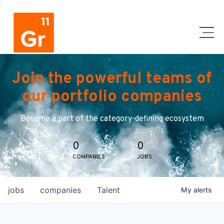
Join the powerful teams of
our portfolio companies
Become a part of the category-defining ecosystem
0
0
COMPANIES
JOBS
jobs
companies
Talent
My
alerts