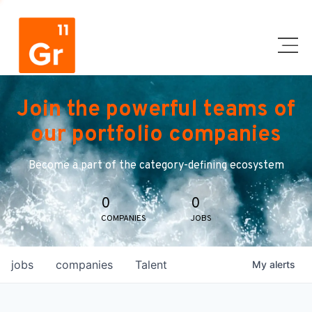
Join the powerful teams of
our portfolio companies
Become a part of the category-defining ecosystem
0
0
COMPANIES
JOBS
jobs
companies
Talent
My
alerts