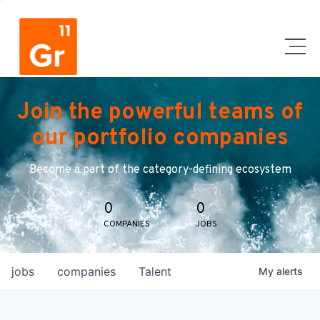
Join the powerful teams of
our portfolio companies
Become a part of the category-defining ecosystem
0
0
COMPANIES
JOBS
jobs
companies
Talent
My
alerts