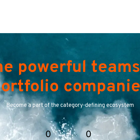
he powerful teams
ortfolio compani
Become a part of the category-defining ecosystem
0
0