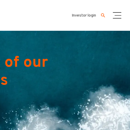
Investor login
 of our
es