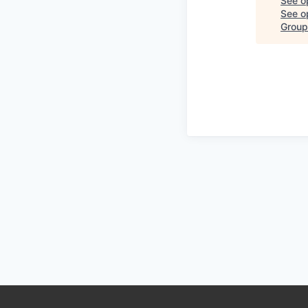
See o
See op
Group