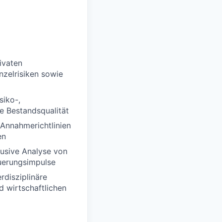
ivaten
nzelrisiken sowie
siko-,
e Bestandsqualität
 Annahmerichtlinien
en
lusive Analyse von
euerungsimpulse
rdisziplinäre
d wirtschaftlichen