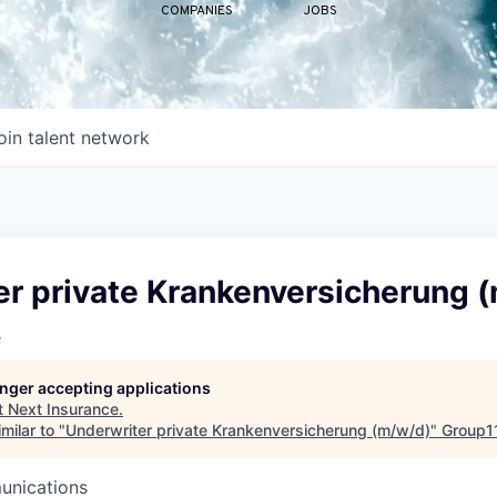
COMPANIES
JOBS
oin talent network
er private Krankenversicherung 
e
longer accepting applications
t
Next Insurance
.
milar to "
Underwriter private Krankenversicherung (m/w/d)
"
Group1
unications