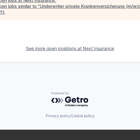
pen jobs at
Next Insurance
.
en jobs similar to "
Underwriter private Krankenversicherung (m/w/
11
.
See more open positions at
Next Insurance
Powered by Getro.com
Privacy policy
Cookie policy