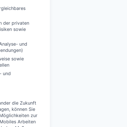
rgleichbares
n der privaten
isiken sowie
Analyse- und
nwendungen)
weise sowie
ellen
- und
nder die Zukunft
agen, können Sie
 Möglichkeiten zur
 Mobiles Arbeiten