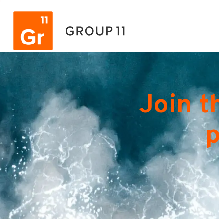
Join t
p