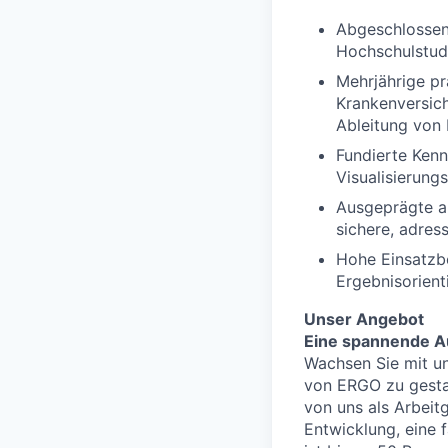
Abgeschlossen
Hochschulstu
Mehrjährige pr
Krankenversich
Ableitung von
Fundierte Kenn
Visualisierung
Ausgeprägte an
sichere, adres
Hohe Einsatzbe
Ergebnisorient
Unser Angebot
Eine spannende Au
Wachsen Sie mit un
von ERGO zu gestal
von uns als Arbeitg
Entwicklung, eine 