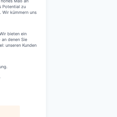
in hohes Maß an
s Potential zu
n. Wir kümmern uns
ir bieten ein
- an denen Sie
el: unseren Kunden
ung.
.