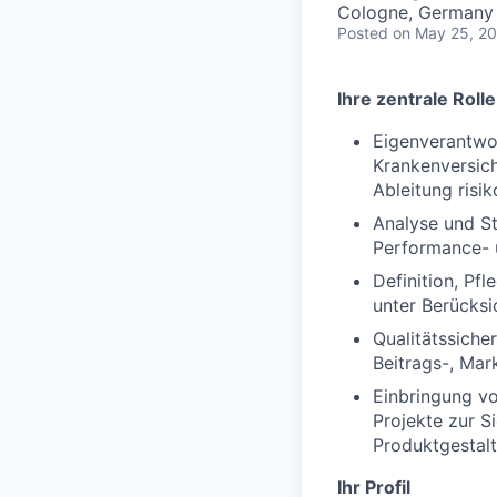
Cologne, Germany
Posted
on May 25, 2
Ihre zentrale Rolle
Eigenverantwor
Krankenversich
Ableitung ris
Analyse und St
Performance- u
Definition, Pf
unter Berücksi
Qualitätssiche
Beitrags-, Mar
Einbringung vo
Projekte zur S
Produktgestal
Ihr Profil