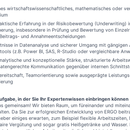
es wirtschaftswissenschaftliches, mathematisches oder ve
dium
aktische Erfahrung in der Risikobewertung (Underwriting) i
erung, insbesondere in Prüfung und Bewertung von Einzelr
 Beitrags- und Annahmeentscheidungen
tnisse in Datenanalyse und sicherer Umgang mit gängigen 
stools (z.B. Power BI, SAS, R-Studio oder vergleichbare A
alytische und konzeptionelle Stärke, strukturierte Arbeits
satengerechte Kommunikation gegenüber internen Schnittst
reitschaft, Teamorientierung sowie ausgeprägte Leistungs
ierung
fgabe, in der Sie Ihr Expertenwissen einbringen können
s gemeinsam! Wir bieten Raum, um füreinander und miteina
ten. Da Sie zur erfolgreichen Entwicklung von ERGO beitr
eber einiges erwarten, zum Beispiel flexible Arbeitszeiten,
faire Vergütung und sogar gratis Heißgetränke und Wasser.