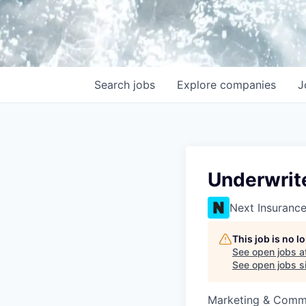
Search
jobs
Explore
companies
J
Underwrit
Next Insuranc
This job is no 
See open jobs a
See open jobs si
Marketing & Comm