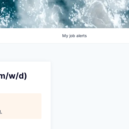
My
job
alerts
(m/w/d)
1
.