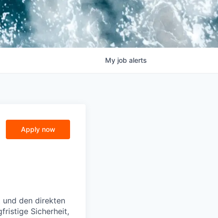
My
job
alerts
Apply now
t und den direkten
ristige Sicherheit,