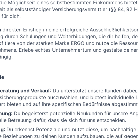
 die Möglichkeit eines selbstbestimmten Einkommens bietet
keit als selbstständiger Versicherungsvermittler (§§ 84, 92
für dich!
n direkten Einstieg in eine erfolgreiche Ausschließlichkeitso
ng durch Schulungen und Weiterbildungen, die dir helfen, de
fitiere von der starken Marke ERGO und nutze die Ressour
ehmens. Erlebe echtes Unternehmertum und gestalte deinen
ängig.
le
eratung und Verkauf
: Du unterstützt unsere Kunden dabei, 
icherungsprodukte auszuwählen, und bietest individuelle 
t bieten und auf ihre spezifischen Bedürfnisse abgestimmt
nung
: Du begeisterst potenzielle Neukunden für unsere An
lle Betreuung dafür, dass sie sich für uns entscheiden.
ng
: Du erkennst Potenziale und nutzt diese, um nachhaltige
le Beziehungen zu deinen Kunden aufzubauen, die auf gege