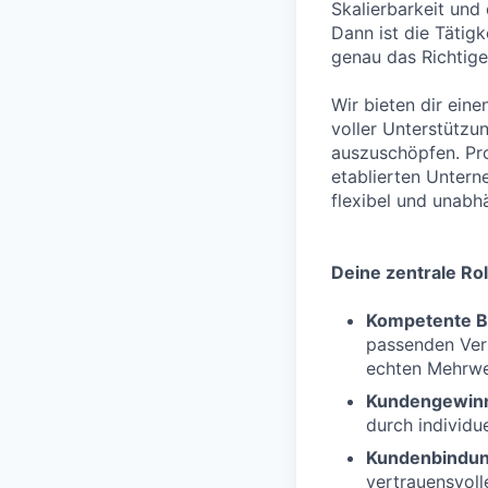
Skalierbarkeit und
Dann ist die Tätig
genau das Richtige 
Wir bieten dir eine
voller Unterstützu
auszuschöpfen. Pro
etablierten Untern
flexibel und unabh
Deine zentrale Rol
Kompetente B
passenden Vers
echten Mehrwer
Kundengewin
durch individue
Kundenbindu
vertrauensvol