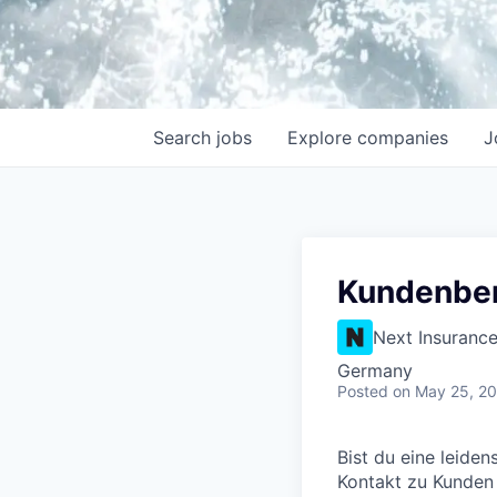
Search
jobs
Explore
companies
J
Kundenber
Next Insuranc
Germany
Posted
on May 25, 2
Bist du eine leide
Kontakt zu Kunden s