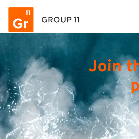
Join t
p