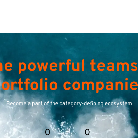
he powerful teams
ortfolio compani
Become a part of the category-defining ecosystem
0
0