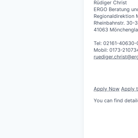
Rüdiger Christ
ERGO Beratung und
Regionaldirektion
Rheinbahnstr. 30-
41063 Mönchengl
Tel: 02161-40630-
Mobil: 0173-21073
ruediger.christ@er
Apply Now
Apply 
You can find detai