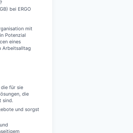
?
 HGB) bei ERGO
rganisation mit
in Potenzial
cen eines
 Arbeitsalltag
die für sie
Lösungen, die
 sind.
gebote und sorgst
 und
nseitigem