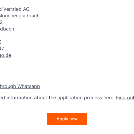
 Vertrieb AG
 Mönchengladbach
32
adbach
0
47
go.de
through Whatsapp
led information about the application process here:
Find ou
Apply now