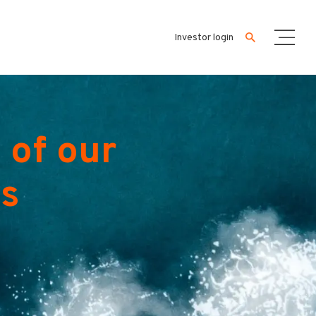
Investor login
 of our
es