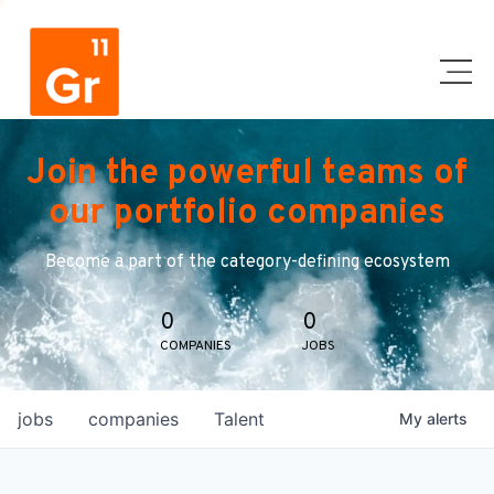
Join the powerful teams of
our portfolio companies
Become a part of the category-defining ecosystem
0
0
COMPANIES
JOBS
jobs
companies
Talent
My
alerts