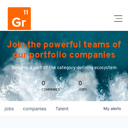
Join the powerful teams of
our portfolio companies
Become a part of the category-defining ecosystem
0
0
COMPANIES
JOBS
jobs
companies
Talent
My
alerts