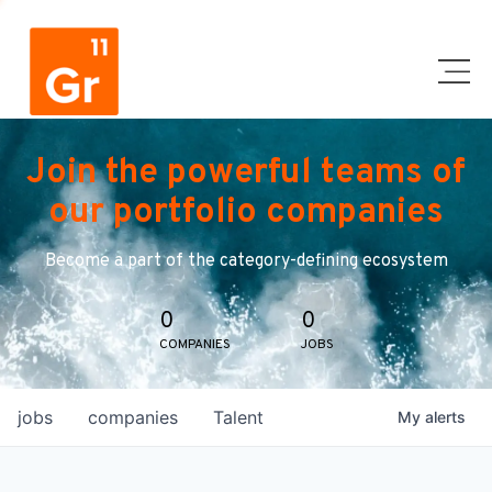
Join the powerful teams of
our portfolio companies
Become a part of the category-defining ecosystem
0
0
COMPANIES
JOBS
jobs
companies
Talent
My
alerts