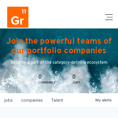
Join the powerful teams of
our portfolio companies
Become a part of the category-defining ecosystem
0
0
COMPANIES
JOBS
jobs
companies
Talent
My
alerts