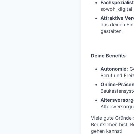
Fachspezialis
sowohl digital 
Attraktive Ve
das deinen Eins
gestalten.
Deine Benefits
Autonomie:
Ge
Beruf und Freiz
Online-Präsen
Baukastensyste
Altersvorsorg
Altersversorg
Viele gute Gründe 
Berufsleben bist: 
gehen kannst!