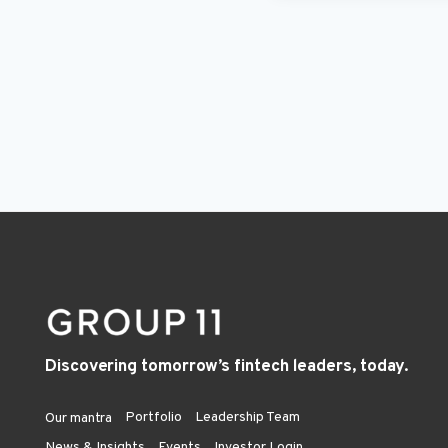
Discovering tomorrow’s fintech leaders, today.
Portfolio
Leadership Team
Our mantra
News & Insights
Events
Investor Login