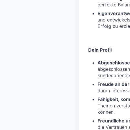
perfekte Balan
Eigenverantw
und entwickel
Erfolg zu erzie
Dein Profil
Abgeschlosse
abgeschlossene
kundenorientie
Freude an de
daran interessi
Fähigkeit, ko
Themen verstän
können.
Freundliche u
die Vertrauen 