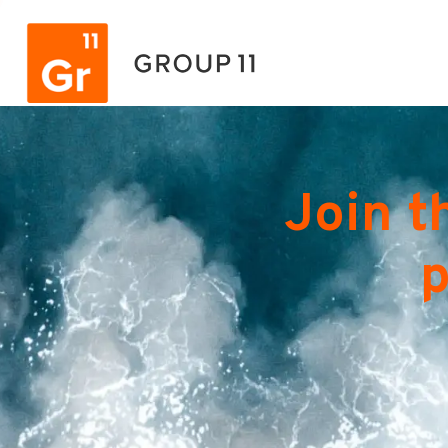
Join t
p