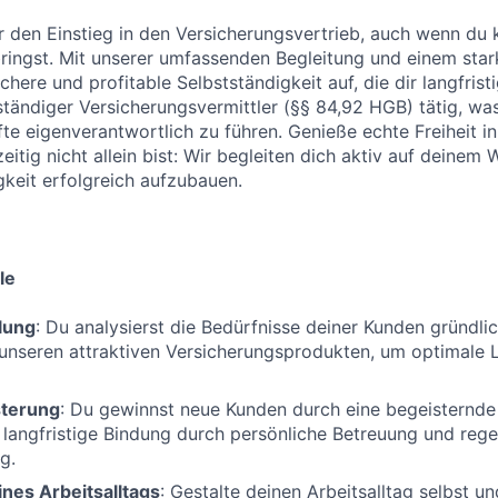
r den Einstieg in den Versicherungsvertrieb, auch wenn du 
ringst. Mit unserer umfassenden Begleitung und einem star
ichere und profitable Selbstständigkeit auf, die dir langfrist
ständiger Versicherungsvermittler (§§ 84,92 HGB) tätig, was 
te eigenverantwortlich zu führen. Genieße echte Freiheit in 
itig nicht allein bist: Wir begleiten dich aktiv auf deinem 
gkeit erfolgreich aufzubauen.
le
lung
: Du analysierst die Bedürfnisse deiner Kunden gründlic
unseren attraktiven Versicherungsprodukten, um optimale 
terung
: Du gewinnst neue Kunden durch eine begeisternd
e langfristige Bindung durch persönliche Betreuung und reg
g.
nes Arbeitsalltags
: Gestalte deinen Arbeitsalltag selbst un