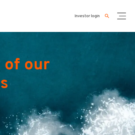
Investor login
 of our
es