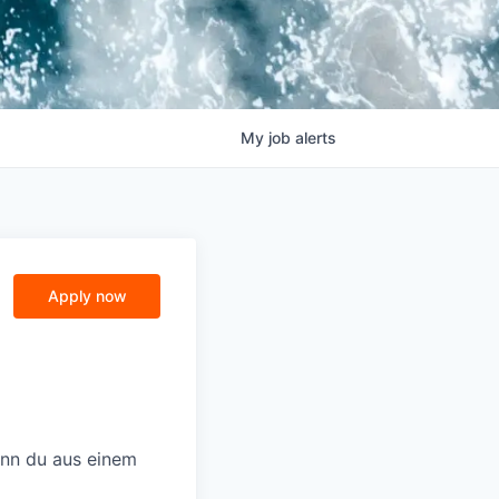
My
job
alerts
Apply now
enn du aus einem