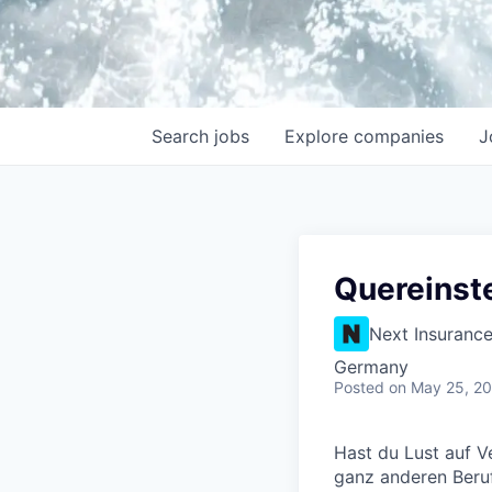
Search
jobs
Explore
companies
J
Quereinste
Next Insuranc
Germany
Posted
on May 25, 2
Hast du Lust auf V
ganz anderen Beruf