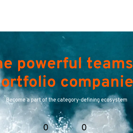
he powerful teams
ortfolio compani
Become a part of the category-defining ecosystem
0
0