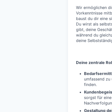
Wir ermöglichen di
Vorkenntnisse mitb
baust du dir eine s
Du wirst als selbst
gibt, deine Geschäf
während du gleichze
deine Selbstständi
Deine zentrale Rol
Bedarfsermitt
umfassend zu 
finden.
Kundenbegeis
sorgst für ein
Nachverfolgun
Gestaltung dei