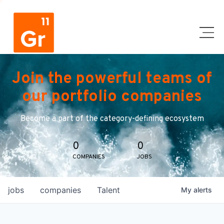
Join the powerful teams of
our portfolio companies
Become a part of the category-defining ecosystem
0
0
COMPANIES
JOBS
jobs
companies
Talent
My
alerts