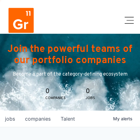
Join the powerful teams of
our portfolio companies
Become a part of the category-defining ecosystem
0
0
COMPANIES
JOBS
jobs
companies
Talent
My
alerts