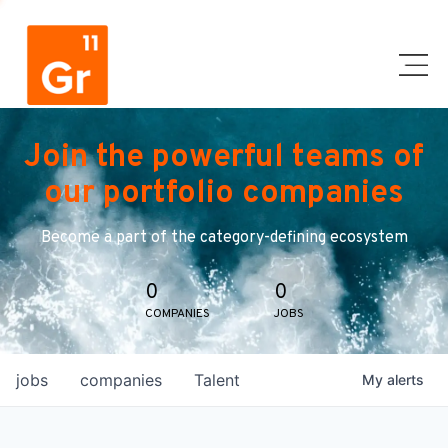
Join the powerful teams of
our portfolio companies
Become a part of the category-defining ecosystem
0
0
COMPANIES
JOBS
jobs
companies
Talent
My
alerts