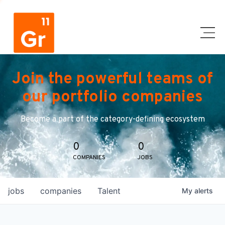
Join the powerful teams of
our portfolio companies
Become a part of the category-defining ecosystem
0
0
COMPANIES
JOBS
jobs
companies
Talent
My
alerts