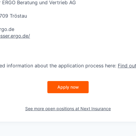
er ERGO Beratung und Vertrieb AG
709 Tröstau
rgo.de
esser.ergo.de/
led information about the application process here:
Find ou
Apply now
See more open positions at
Next Insurance