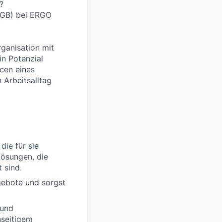
?
 HGB) bei ERGO
rganisation mit
in Potenzial
cen eines
 Arbeitsalltag
die für sie
Lösungen, die
 sind.
gebote und sorgst
 und
nseitigem