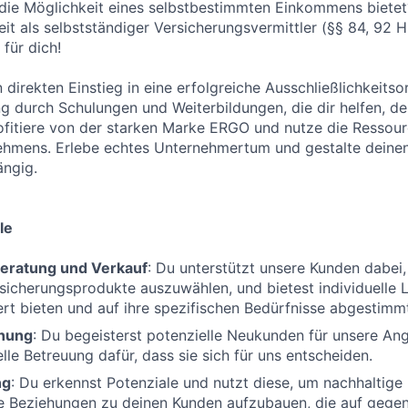
 die Möglichkeit eines selbstbestimmten Einkommens bietet
keit als selbstständiger Versicherungsvermittler (§§ 84, 92
für dich!
n direkten Einstieg in eine erfolgreiche Ausschließlichkeitso
ng durch Schulungen und Weiterbildungen, die dir helfen, de
fitiere von der starken Marke ERGO und nutze die Ressour
ehmens. Erlebe echtes Unternehmertum und gestalte deinen
ängig.
le
eratung und Verkauf
: Du unterstützt unsere Kunden dabei, 
icherungsprodukte auszuwählen, und bietest individuelle 
t bieten und auf ihre spezifischen Bedürfnisse abgestimmt
nung
: Du begeisterst potenzielle Neukunden für unsere An
lle Betreuung dafür, dass sie sich für uns entscheiden.
ng
: Du erkennst Potenziale und nutzt diese, um nachhaltige
le Beziehungen zu deinen Kunden aufzubauen, die auf gege