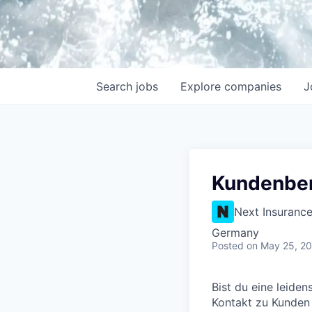
Search
jobs
Explore
companies
J
Kundenber
Next Insuranc
Germany
Posted
on May 25, 2
Bist du eine leide
Kontakt zu Kunden s