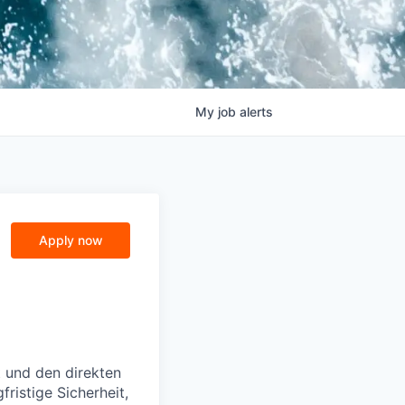
My
job
alerts
Apply now
t und den direkten
ristige Sicherheit,