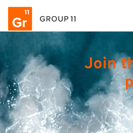
Join t
p