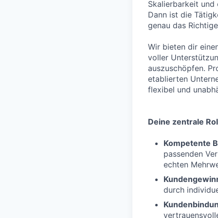
Skalierbarkeit und
Dann ist die Tätig
genau das Richtige 
Wir bieten dir eine
voller Unterstützu
auszuschöpfen. Pro
etablierten Untern
flexibel und unabh
Deine zentrale Rol
Kompetente B
passenden Vers
echten Mehrwer
Kundengewin
durch individue
Kundenbindu
vertrauensvol