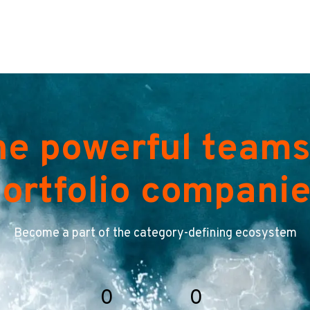
he powerful teams
ortfolio compani
Become a part of the category-defining ecosystem
0
0