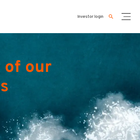
Investor login
 of our
es