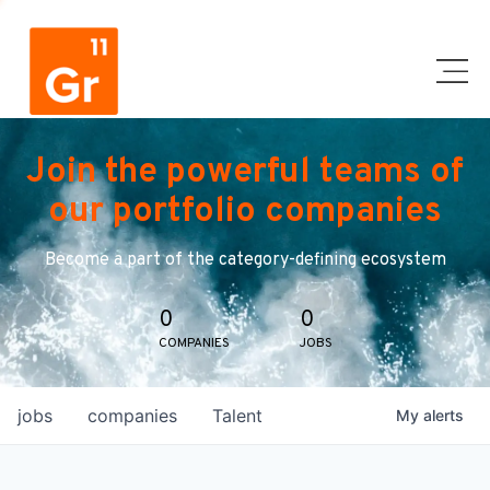
Join the powerful teams of
our portfolio companies
Become a part of the category-defining ecosystem
0
0
COMPANIES
JOBS
jobs
companies
Talent
My
alerts