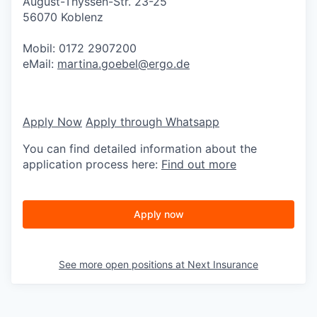
August-Thyssen-Str. 23-25
56070 Koblenz
Mobil: 0172 2907200
eMail:
martina.goebel@ergo.de
Apply Now
Apply through Whatsapp
You can find detailed information about the
application process here:
Find out more
Apply now
See more open positions at
Next Insurance