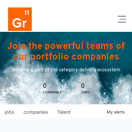
Join the powerful teams of
our portfolio companies
Become a part of the category-defining ecosystem
0
0
COMPANIES
JOBS
jobs
companies
Talent
My
alerts