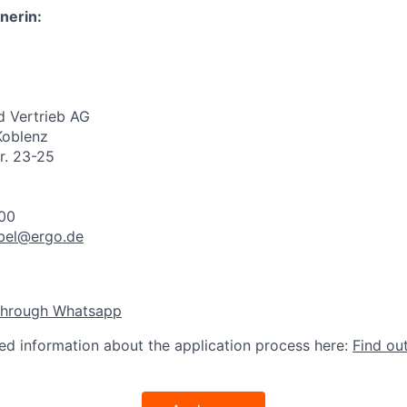
nerin:
 Vertrieb AG
Koblenz
r. 23-25
200
bel@ergo.de
through Whatsapp
led information about the application process here:
Find ou