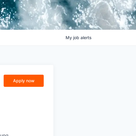
My
job
alerts
Apply now
lung