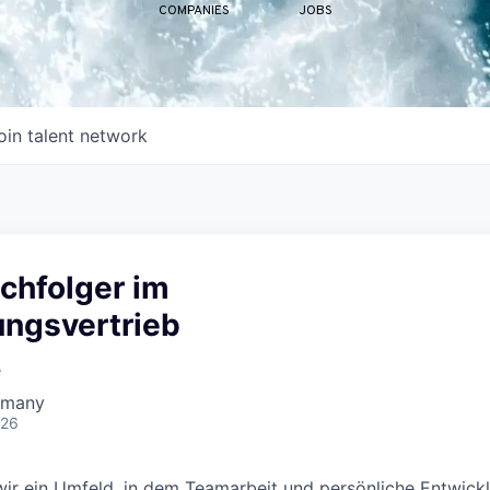
COMPANIES
JOBS
oin talent network
chfolger im
ungsvertrieb
e
ermany
026
ir ein Umfeld, in dem Teamarbeit und persönliche Entwick