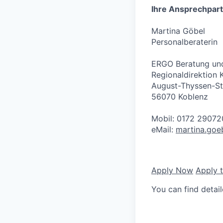
Ihre Ansprechpart
Martina Göbel
Personalberaterin
ERGO Beratung und
Regionaldirektion 
August-Thyssen-St
56070 Koblenz
Mobil: 0172 2907
eMail:
martina.goe
Apply Now
Apply 
You can find detai