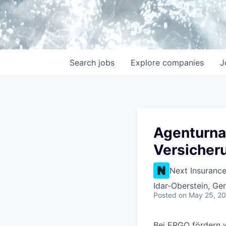
Search
jobs
Explore
companies
J
Agenturna
Versicher
Next Insuranc
Idar-Oberstein, G
Posted
on May 25, 2
Bei ERGO fördern w