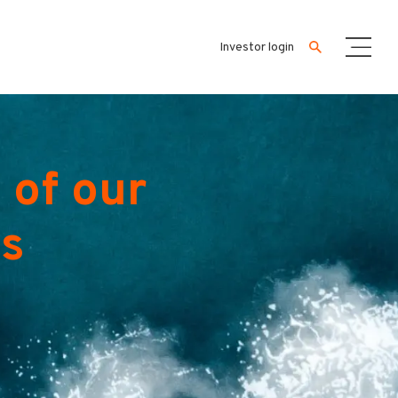
Investor login
 of our
es