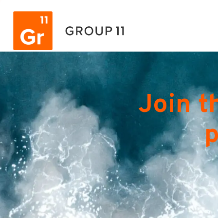
Join t
p