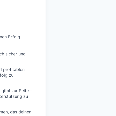
inen Erfolg
ch sicher und
d profitablen
folg zu
gital zur Seite –
terstützung zu
men, das deinen