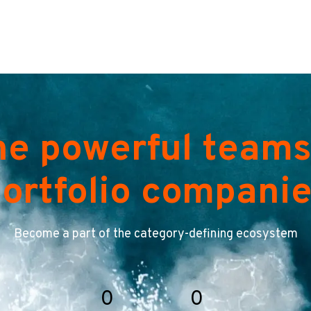
he powerful teams
ortfolio compani
Become a part of the category-defining ecosystem
0
0