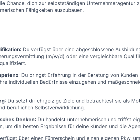
 die Chance, dich zur selbstständigen Unternehmeragentur 
hmerischen Fähigkeiten auszubauen.
ifikation
: Du verfügst über eine abgeschlossene Ausbildun
cherungsvermittlung (m/w/d) oder eine vergleichbare Qualifik
ualifiziert.
mpetenz
: Du bringst Erfahrung in der Beratung von Kunden 
 ihre individuellen Bedürfnisse einzugehen und maßgeschne
ng
: Du setzt dir ehrgeizige Ziele und betrachtest sie als Mo
nd beruflichen Selbstverwirklichung.
sches Denken
: Du handelst unternehmerisch und triffst ei
, um die besten Ergebnisse für deine Kunden und die Agent
verfügst über einen Führerschein und einen eigenen Pkw, u