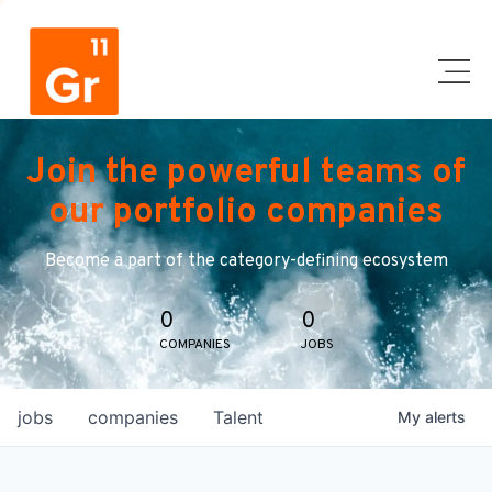
Join the powerful teams of
our portfolio companies
Become a part of the category-defining ecosystem
0
0
COMPANIES
JOBS
jobs
companies
Talent
My
alerts