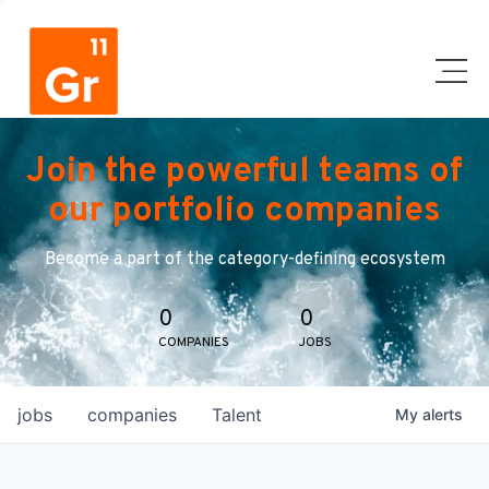
Join the powerful teams of
our portfolio companies
Become a part of the category-defining ecosystem
0
0
COMPANIES
JOBS
jobs
companies
Talent
My
alerts