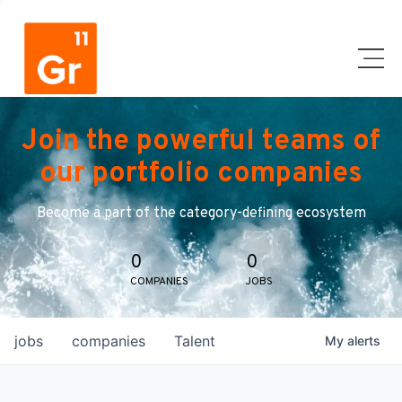
Join the powerful teams of
our portfolio companies
Become a part of the category-defining ecosystem
0
0
COMPANIES
JOBS
jobs
companies
Talent
My
alerts