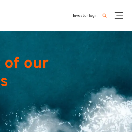
Investor login
 of our
es