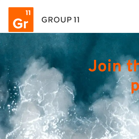
Join t
p