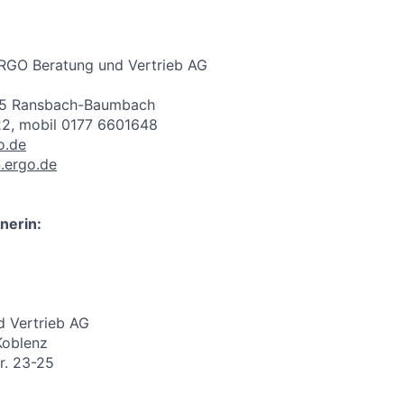
ERGO Beratung und Vertrieb AG
235 Ransbach-Baumbach
2, mobil 0177 6601648
o.de
.ergo.de
nerin:
 Vertrieb AG
Koblenz
r. 23-25