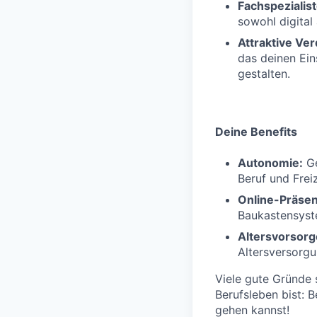
Fachspezialis
sowohl digital 
Attraktive Ve
das deinen Eins
gestalten.
Deine Benefits
Autonomie:
Ge
Beruf und Freiz
Online-Präsen
Baukastensyste
Altersvorsorg
Altersversorg
Viele gute Gründe 
Berufsleben bist: 
gehen kannst!