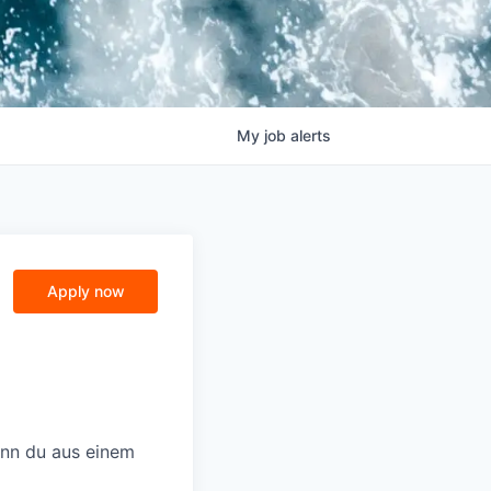
My
job
alerts
Apply now
enn du aus einem