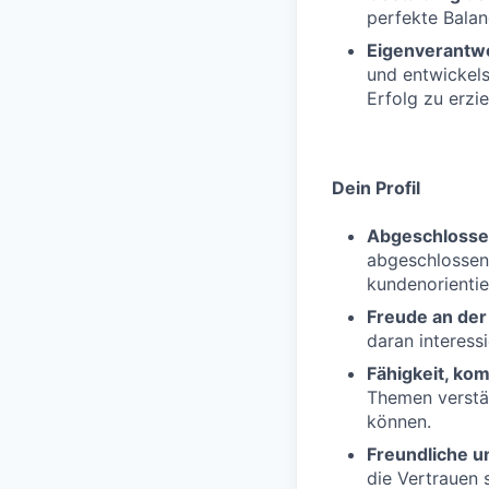
perfekte Balan
Eigenverantw
und entwickel
Erfolg zu erzie
Dein Profil
Abgeschlosse
abgeschlossene
kundenorientie
Freude an de
daran interessi
Fähigkeit, ko
Themen verstän
können.
Freundliche u
die Vertrauen 