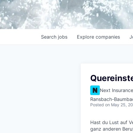
Search
jobs
Explore
companies
J
Quereinste
Next Insuranc
Ransbach-Baumba
Posted
on May 25, 2
Hast du Lust auf V
ganz anderen Beruf