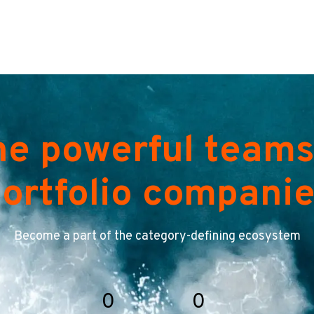
he powerful teams
ortfolio compani
Become a part of the category-defining ecosystem
0
0