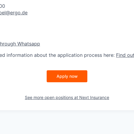
200
bel@ergo.de
through Whatsapp
led information about the application process here:
Find ou
Apply now
See more open positions at
Next Insurance