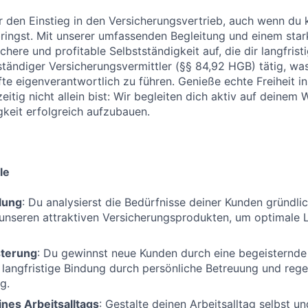
r den Einstieg in den Versicherungsvertrieb, auch wenn du 
ringst. Mit unserer umfassenden Begleitung und einem star
ichere und profitable Selbstständigkeit auf, die dir langfrist
ständiger Versicherungsvermittler (§§ 84,92 HGB) tätig, was 
te eigenverantwortlich zu führen. Genieße echte Freiheit in 
itig nicht allein bist: Wir begleiten dich aktiv auf deinem 
gkeit erfolgreich aufzubauen.
le
lung
: Du analysierst die Bedürfnisse deiner Kunden gründlic
unseren attraktiven Versicherungsprodukten, um optimale 
terung
: Du gewinnst neue Kunden durch eine begeisternd
e langfristige Bindung durch persönliche Betreuung und reg
g.
nes Arbeitsalltags
: Gestalte deinen Arbeitsalltag selbst un