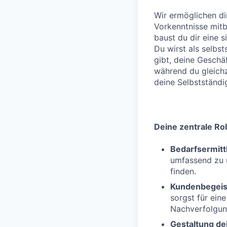
Wir ermöglichen di
Vorkenntnisse mitb
baust du dir eine s
Du wirst als selbst
gibt, deine Geschäf
während du gleichze
deine Selbstständi
Deine zentrale Rol
Bedarfsermitt
umfassend zu 
finden.
Kundenbegeis
sorgst für ein
Nachverfolgun
Gestaltung dei