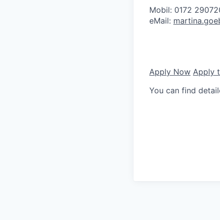
Mobil: 0172 2907
eMail:
martina.goe
Apply Now
Apply 
You can find detai