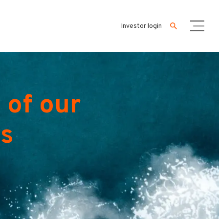
Investor login
 of our
es