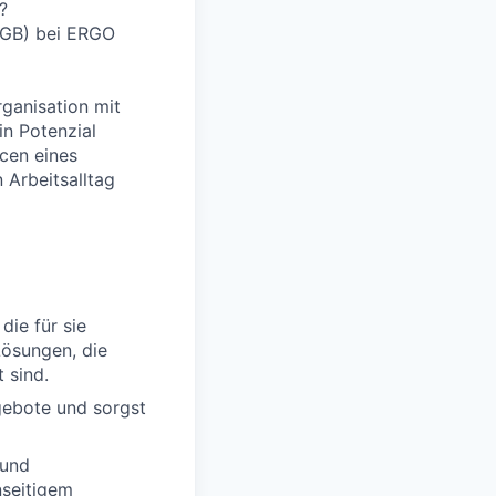
?
 HGB) bei ERGO
rganisation mit
in Potenzial
cen eines
 Arbeitsalltag
die für sie
Lösungen, die
 sind.
gebote und sorgst
 und
nseitigem