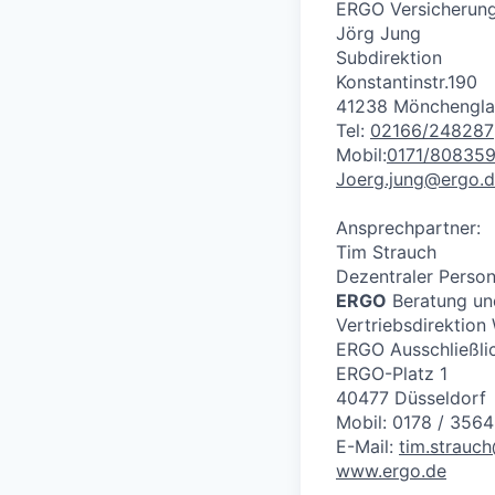
ERGO Versicherun
Jörg Jung
Subdirektion
Konstantinstr.190
41238 Mönchengl
Tel:
02166/248287
Mobil:
0171/80835
Joerg.jung@ergo.
Ansprechpartner:
Tim Strauch
Dezentraler Person
ERGO
Beratung un
Vertriebsdirektion
ERGO Ausschließlic
ERGO-Platz 1
40477 Düsseldorf
Mobil: 0178 / 356
E-Mail:
tim.strauc
www.ergo.de