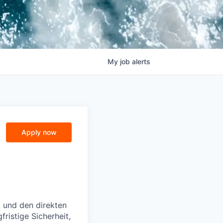
My
job
alerts
Apply now
t und den direkten
ristige Sicherheit,