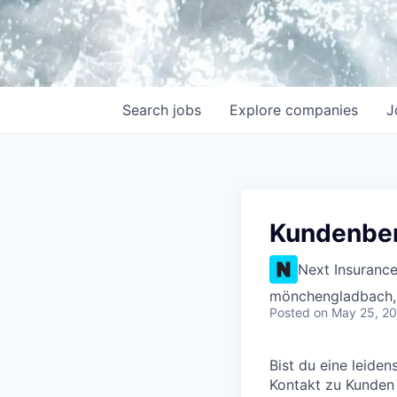
Search
jobs
Explore
companies
J
Kundenber
Next Insuranc
mönchengladbach,
Posted
on May 25, 2
Bist du eine leide
Kontakt zu Kunden s