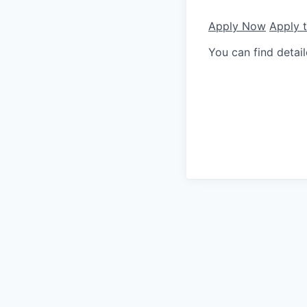
Apply Now
Apply 
You can find detai