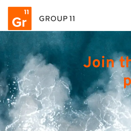
Join t
p