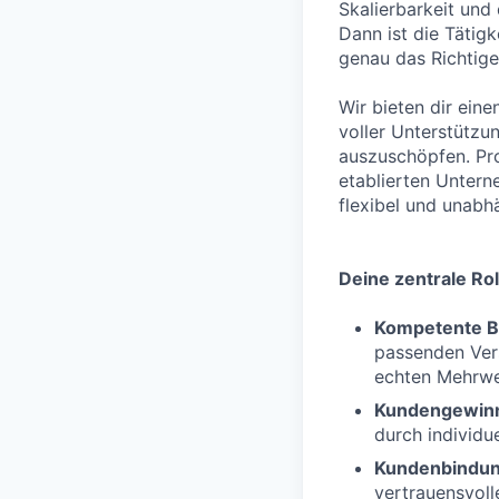
Skalierbarkeit und
Dann ist die Tätig
genau das Richtige 
Wir bieten dir eine
voller Unterstützu
auszuschöpfen. Pro
etablierten Untern
flexibel und unabh
Deine zentrale Rol
Kompetente B
passenden Vers
echten Mehrwer
Kundengewin
durch individue
Kundenbindu
vertrauensvol