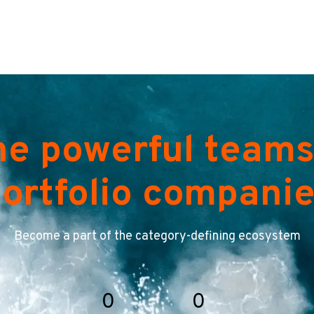
he powerful teams
ortfolio compani
Become a part of the category-defining ecosystem
0
0