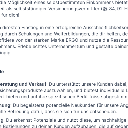
 die Möglichkeit eines selbstbestimmten Einkommens bietet
keit als selbstständiger Versicherungsvermittler (§§ 84, 92
für dich!
n direkten Einstieg in eine erfolgreiche Ausschließlichkeitso
ng durch Schulungen und Weiterbildungen, die dir helfen, de
fitiere von der starken Marke ERGO und nutze die Ressour
ehmens. Erlebe echtes Unternehmertum und gestalte deinen
ängig.
le
eratung und Verkauf
: Du unterstützt unsere Kunden dabei, 
icherungsprodukte auszuwählen, und bietest individuelle 
t bieten und auf ihre spezifischen Bedürfnisse abgestimmt
nung
: Du begeisterst potenzielle Neukunden für unsere An
lle Betreuung dafür, dass sie sich für uns entscheiden.
ng
: Du erkennst Potenziale und nutzt diese, um nachhaltige
le Beziehungen zu deinen Kunden aufzubauen, die auf gege