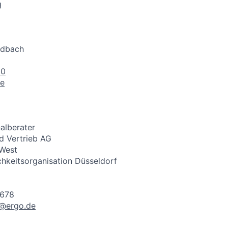
g
adbach
90
de
alberater
d Vertrieb AG
 West
hkeitsorganisation Düsseldorf
4678
h@ergo.de