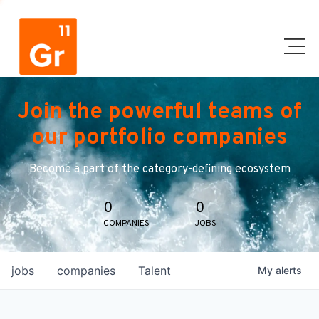
Join the powerful teams of
our portfolio companies
Become a part of the category-defining ecosystem
0
0
COMPANIES
JOBS
jobs
companies
Talent
My
alerts