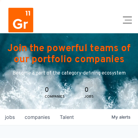
Join the powerful teams of
our portfolio companies
Become a part of the category-defining ecosystem
0
0
COMPANIES
JOBS
jobs
companies
Talent
My
alerts