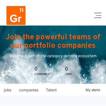
Join the powerful teams of
our portfolio companies
Become a part of the category-defining ecosystem
0
0
COMPANIES
JOBS
jobs
companies
Talent
My
alerts