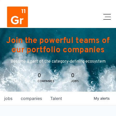
Join the powerful teams of
our portfolio companies
Become a part of the category-defining ecosystem
0
0
COMPANIES
JOBS
jobs
companies
Talent
My
alerts