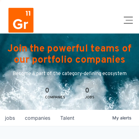
Join the powerful teams of
our portfolio companies
Become a part of the category-defining ecosystem
0
0
COMPANIES
JOBS
jobs
companies
Talent
My
alerts