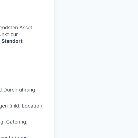
tendsten Asset
unkt zur
 Standort
nd Durchführung
en (inkl. Location
g, Catering,
äsentationen