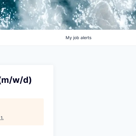
My
job
alerts
 (m/w/d)
11
.