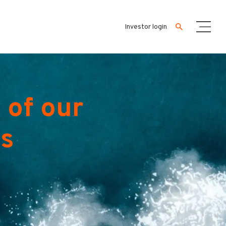
Investor login
 of our
es