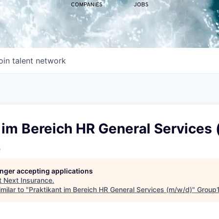
COMPANIES
JOBS
oin talent network
 im Bereich HR General Services
e
longer accepting applications
t
Next Insurance
.
milar to "
Praktikant im Bereich HR General Services (m/w/d)
"
Group