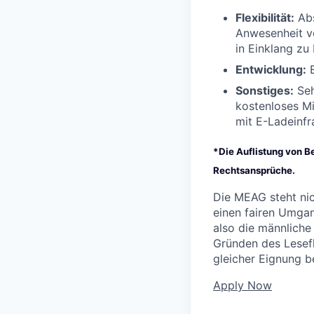
Flexibilität:
Abs
Anwesenheit vo
in Einklang zu
Entwicklung:
E
Sonstiges:
Seh
kostenloses Mi
mit E-Ladeinfr
*Die Auflistung von Be
Rechtsansprüche.
Die MEAG steht nic
einen fairen Umgan
also die männliche
Gründen des Lesef
gleicher Eignung b
Apply Now