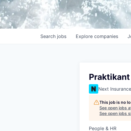
Search
jobs
Explore
companies
J
Praktikant
Next Insuranc
This job is no 
See open jobs a
See open jobs si
People & HR