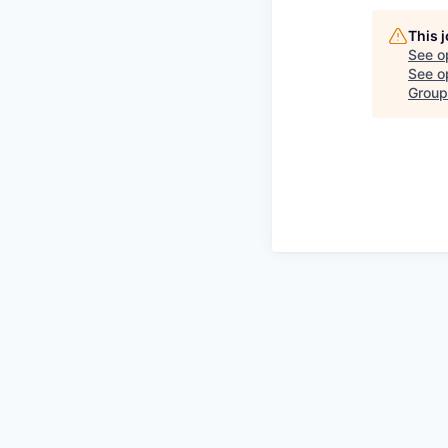
This 
See o
See op
Group