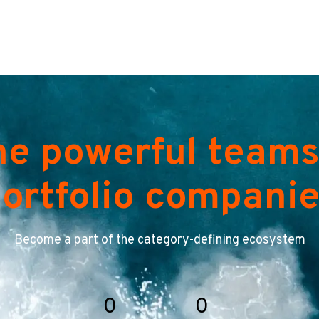
he powerful teams
ortfolio compani
Become a part of the category-defining ecosystem
0
0