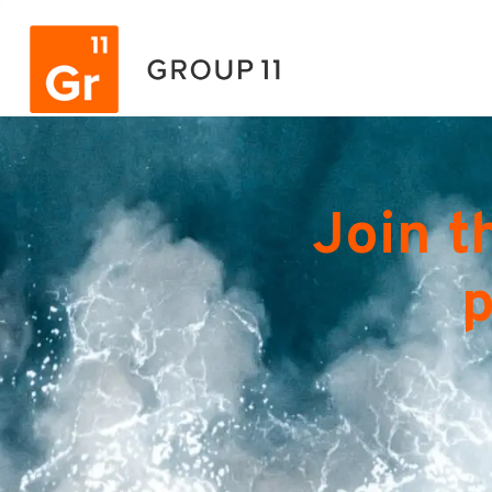
Join t
p