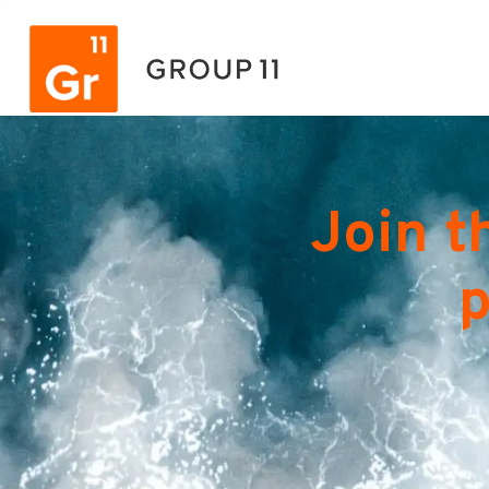
Join t
p