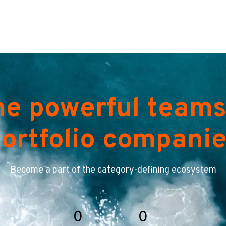
he powerful teams
ortfolio compani
Become a part of the category-defining ecosystem
0
0