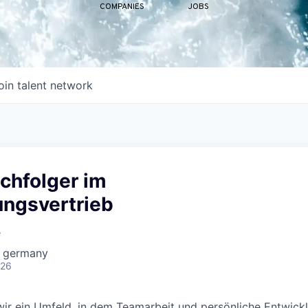
COMPANIES
JOBS
oin talent network
chfolger im
ungsvertrieb
e
 germany
026
ir ein Umfeld, in dem Teamarbeit und persönliche Entwick