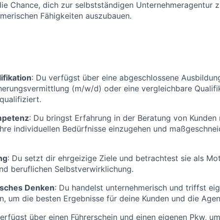
 die Chance, dich zur selbstständigen Unternehmeragentur 
hmerischen Fähigkeiten auszubauen.
ifikation
: Du verfügst über eine abgeschlossene Ausbildun
cherungsvermittlung (m/w/d) oder eine vergleichbare Qualifik
ualifiziert.
mpetenz
: Du bringst Erfahrung in der Beratung von Kunden 
 ihre individuellen Bedürfnisse einzugehen und maßgeschne
ng
: Du setzt dir ehrgeizige Ziele und betrachtest sie als Mo
nd beruflichen Selbstverwirklichung.
sches Denken
: Du handelst unternehmerisch und triffst ei
, um die besten Ergebnisse für deine Kunden und die Agent
verfügst über einen Führerschein und einen eigenen Pkw, u