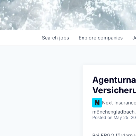
Search
jobs
Explore
companies
J
Agenturna
Versicher
Next Insuranc
mönchengladbach,
Posted
on May 25, 2
Bei ERGO fördern w