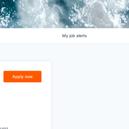
My
job
alerts
Apply now
lung