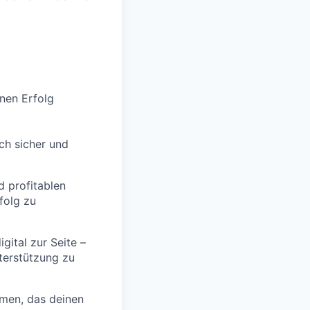
inen Erfolg
ch sicher und
d profitablen
folg zu
gital zur Seite –
terstützung zu
men, das deinen