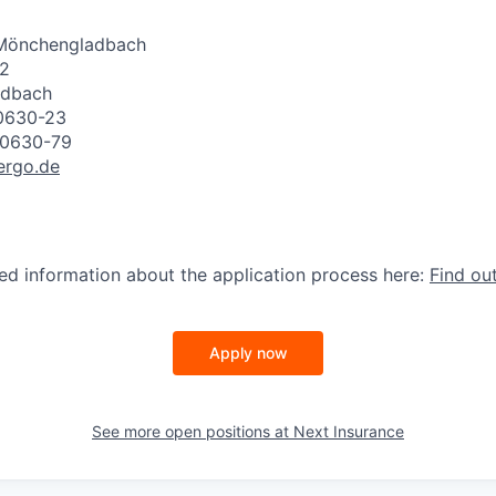
 Mönchengladbach
32
adbach
40630-23
40630-79
ergo.de
led information about the application process here:
Find ou
Apply now
See more open positions at
Next Insurance