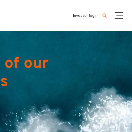
Investor login
 of our
es