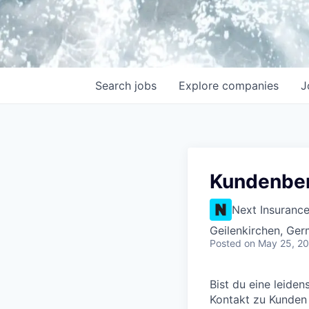
Search
jobs
Explore
companies
J
Kundenber
Next Insuranc
Geilenkirchen, Ge
Posted
on May 25, 2
Bist du eine leide
Kontakt zu Kunden s