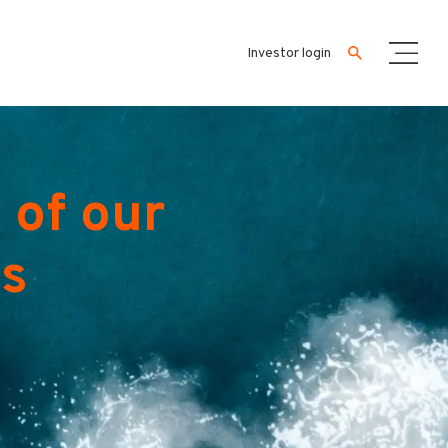
Investor login
 of our
es