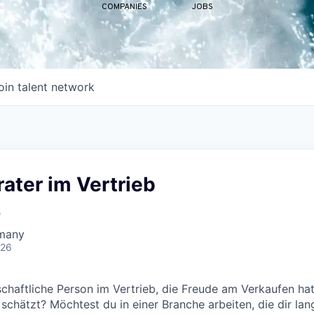
COMPANIES
JOBS
oin talent network
ater im Vertrieb
e
rmany
026
nschaftliche Person im Vertrieb, die Freude am Verkaufen ha
chätzt? Möchtest du in einer Branche arbeiten, die dir langf