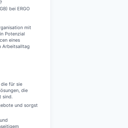
?
 HGB) bei ERGO
rganisation mit
in Potenzial
cen eines
 Arbeitsalltag
die für sie
Lösungen, die
 sind.
gebote und sorgst
 und
nseitigem