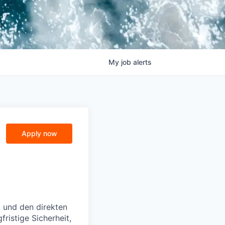
My
job
alerts
Apply now
t und den direkten
ristige Sicherheit,