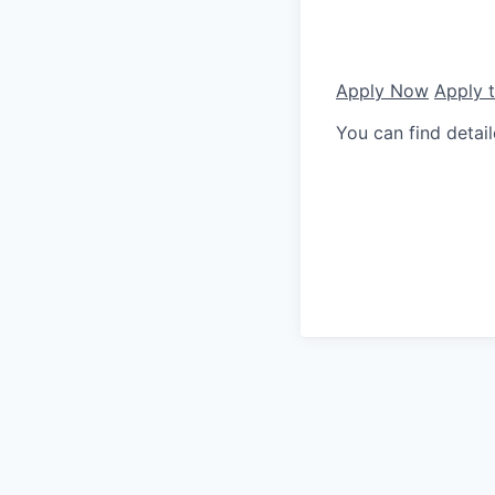
Apply Now
Apply 
You can find detai