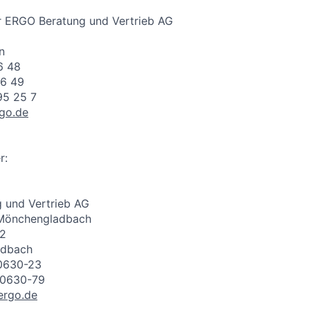
er ERGO Beratung und Vertrieb AG
n
6 48
96 49
95 25 7
go.de
r:
 und Vertrieb AG
 Mönchengladbach
32
adbach
40630-23
40630-79
ergo.de