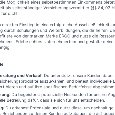
 die Möglichkeit eines selbstbestimmten Einkommens bietet
keit als selbstständiger Versicherungsvermittler (§§ 84, 92
für dich!
n direkten Einstieg in eine erfolgreiche Ausschließlichkeitso
ng durch Schulungen und Weiterbildungen, die dir helfen, de
fitiere von der starken Marke ERGO und nutze die Ressour
ehmens. Erlebe echtes Unternehmertum und gestalte deinen
ängig.
le
eratung und Verkauf
: Du unterstützt unsere Kunden dabei, 
icherungsprodukte auszuwählen, und bietest individuelle 
t bieten und auf ihre spezifischen Bedürfnisse abgestimmt
nung
: Du begeisterst potenzielle Neukunden für unsere An
lle Betreuung dafür, dass sie sich für uns entscheiden.
ng
: Du erkennst Potenziale und nutzt diese, um nachhaltige
le Beziehungen zu deinen Kunden aufzubauen, die auf gege