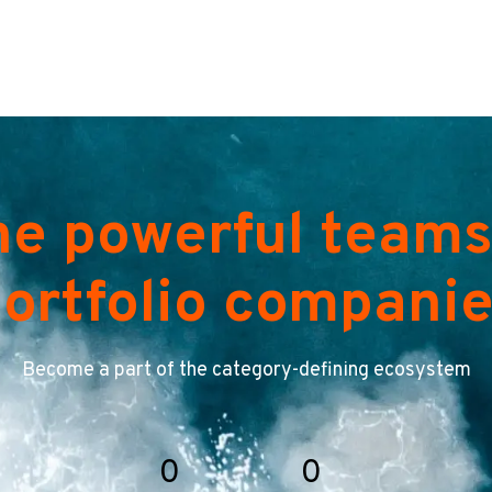
he powerful teams
ortfolio compani
Become a part of the category-defining ecosystem
0
0