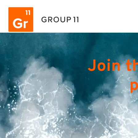
Join t
p