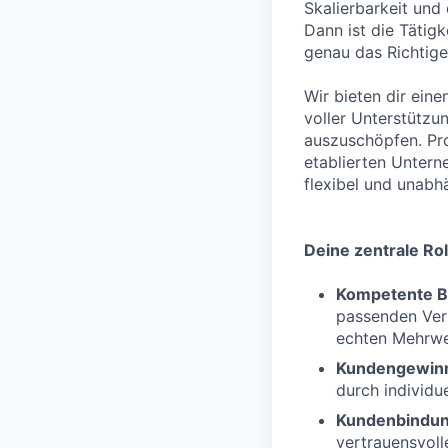
Skalierbarkeit und
Dann ist die Tätig
genau das Richtige 
Wir bieten dir eine
voller Unterstützu
auszuschöpfen. Pro
etablierten Untern
flexibel und unabh
Deine zentrale Rol
Kompetente B
passenden Vers
echten Mehrwer
Kundengewin
durch individue
Kundenbindu
vertrauensvol