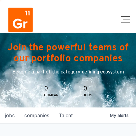
Join the powerful teams of
our portfolio companies
Become a part of the category-defining ecosystem
0
0
COMPANIES
JOBS
jobs
companies
Talent
My
alerts