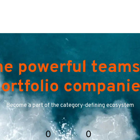
he powerful teams
ortfolio compani
Become a part of the category-defining ecosystem
0
0