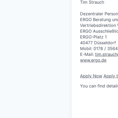
Tim Strauch
Dezentraler Person
ERGO Beratung und
Vertriebsdirektion
ERGO Ausschließlic
ERGO-Platz 1
40477 Düsseldorf
Mobil: 0178 / 356
E-Mail:
tim.strauc
www.ergo.de
Apply Now
Apply 
You can find detai