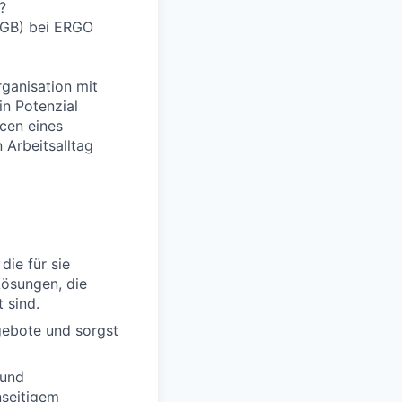
?
 HGB) bei ERGO
rganisation mit
in Potenzial
cen eines
 Arbeitsalltag
die für sie
Lösungen, die
 sind.
gebote und sorgst
 und
nseitigem