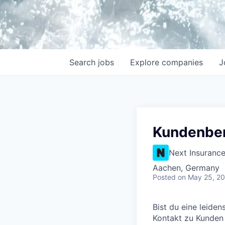
Search
jobs
Explore
companies
J
Kundenber
Next Insuranc
Aachen, Germany
Posted
on May 25, 2
Bist du eine leide
Kontakt zu Kunden s