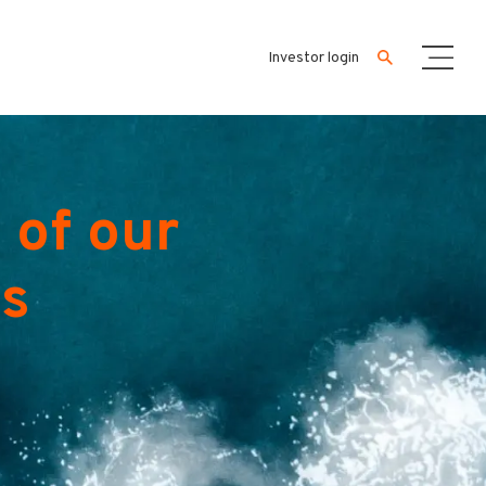
Investor login
 of our
es