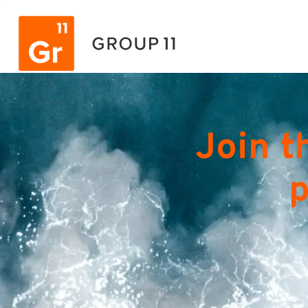
Join t
p