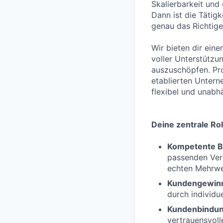
Skalierbarkeit und
Dann ist die Tätig
genau das Richtige 
Wir bieten dir eine
voller Unterstützu
auszuschöpfen. Pro
etablierten Untern
flexibel und unabh
Deine zentrale Rol
Kompetente B
passenden Vers
echten Mehrwer
Kundengewin
durch individue
Kundenbindu
vertrauensvol