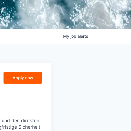
My
job
alerts
Apply now
t und den direkten
ristige Sicherheit,