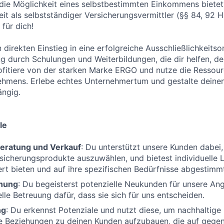
 die Möglichkeit eines selbstbestimmten Einkommens bietet
keit als selbstständiger Versicherungsvermittler (§§ 84, 92
für dich!
n direkten Einstieg in eine erfolgreiche Ausschließlichkeitso
ng durch Schulungen und Weiterbildungen, die dir helfen, de
fitiere von der starken Marke ERGO und nutze die Ressour
ehmens. Erlebe echtes Unternehmertum und gestalte deinen
ängig.
le
eratung und Verkauf
: Du unterstützt unsere Kunden dabei, 
icherungsprodukte auszuwählen, und bietest individuelle 
t bieten und auf ihre spezifischen Bedürfnisse abgestimmt
nung
: Du begeisterst potenzielle Neukunden für unsere An
lle Betreuung dafür, dass sie sich für uns entscheiden.
ng
: Du erkennst Potenziale und nutzt diese, um nachhaltige
le Beziehungen zu deinen Kunden aufzubauen, die auf gege