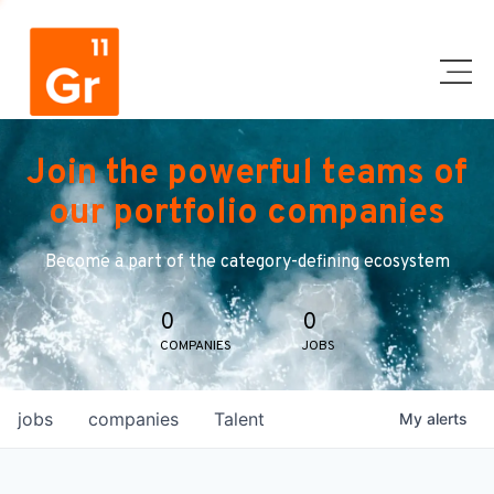
Join the powerful teams of
our portfolio companies
Become a part of the category-defining ecosystem
0
0
COMPANIES
JOBS
jobs
companies
Talent
My
alerts