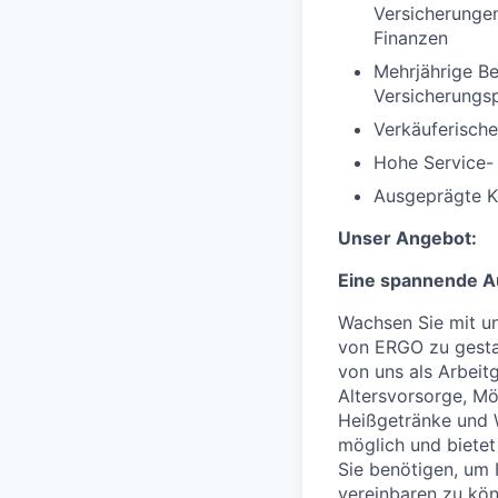
Versicherunge
Finanzen
Mehrjährige Be
Versicherungs
Verkäuferische
Hohe Service-
Ausgeprägte K
Unser Angebot:
Eine spannende Au
Wachsen Sie mit un
von ERGO zu gestal
von uns als Arbeitg
Altersvorsorge, Mö
Heißgetränke und W
möglich und bietet 
Sie benötigen, um I
vereinbaren zu kö