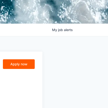
My
job
alerts
Apply now