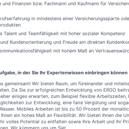
n und Finanzen bzw. Fachmann und Kaufmann für Versiche
rufserfahrung in mindestens einer Versicherungssparte ode
produkten
s Talent und Teamfähigkeit mit hoher sozialer Kompetenz
 und Kundenorientierung und Freude am direkten Kundenko
ommunikationsfähigkeit mit hohem Maß an Vertrauenswürd
fgabe, in der Sie Ihr Expertenwissen einbringen können
s gemeinsam! Wir bieten Raum, um füreinander und miteina
ten. Da Sie zur erfolgreichen Entwicklung von ERGO beitr
eber einiges erwarten, zum Beispiel flexible Arbeitszeiten, 
glichkeiten zur Entwicklung, eine faire Vergütung und sogar
asser. Mobiles Arbeiten ist bis zu 50 Prozent der monatlic
Ihnen ein hohes Maß an Flexibilität. Wir bieten Ihnen die U
hr volles Potential zu entfalten sowie Ihre Arbeit und Ihr P
nnen. Wir kümmern uns um Sie!