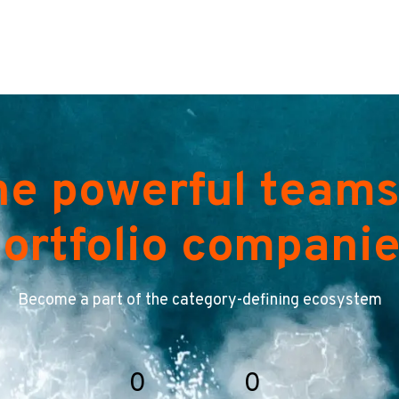
he powerful teams
ortfolio compani
Become a part of the category-defining ecosystem
0
0