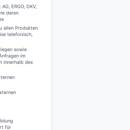
t AG, ERGO, DKV,
ie deren
te
u allen Produkten
se telefonisch,
liegen sowie
Anfragen im
n innerhalb des
xternen
externen
ildung
t für