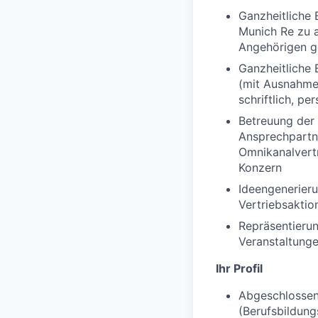
Ganzheitliche 
Munich Re zu 
Angehörigen g
Ganzheitliche 
(mit Ausnahme 
schriftlich, p
Betreuung der
Ansprechpartn
Omnikanalvertr
Konzern
Ideengenerier
Vertriebsakti
Repräsentierun
Veranstaltung
Ihr Profil
Abgeschlossen
(Berufsbildung