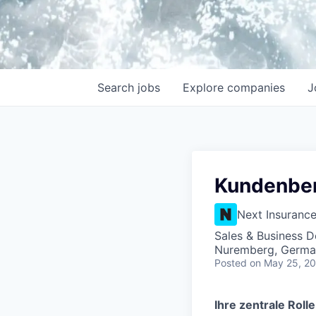
Search
jobs
Explore
companies
J
Kundenber
Next Insuranc
Sales & Business 
Nuremberg, Germa
Posted
on May 25, 2
Ihre zentrale Rolle