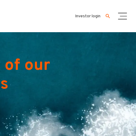
Investor login
 of our
es