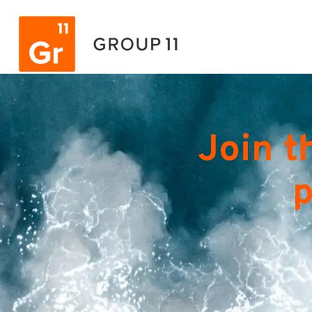
Join t
p