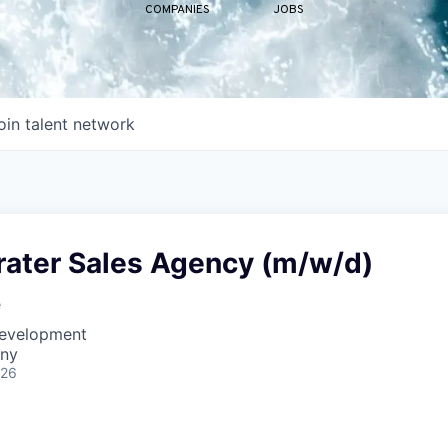
COMPANIES
JOBS
oin talent network
ater Sales Agency (m/w/d)
e
Development
ny
026