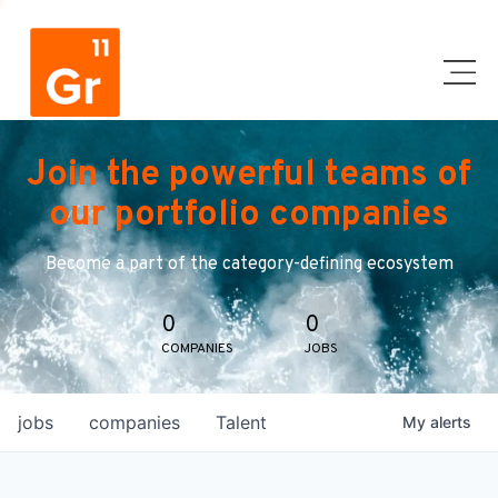
Join the powerful teams of
our portfolio companies
Become a part of the category-defining ecosystem
0
0
COMPANIES
JOBS
jobs
companies
Talent
My
alerts