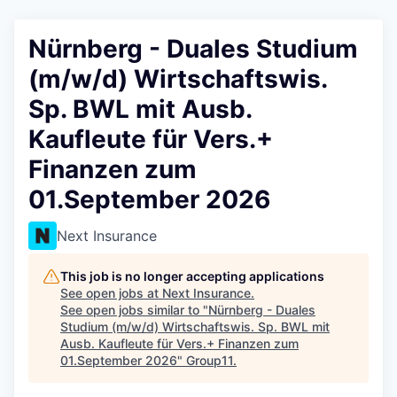
Nürnberg - Duales Studium
(m/w/d) Wirtschaftswis.
Sp. BWL mit Ausb.
Kaufleute für Vers.+
Finanzen zum
01.September 2026
Next Insurance
This job is no longer accepting applications
See open jobs at
Next Insurance
.
See open jobs similar to "
Nürnberg - Duales
Studium (m/w/d) Wirtschaftswis. Sp. BWL mit
Ausb. Kaufleute für Vers.+ Finanzen zum
01.September 2026
"
Group11
.